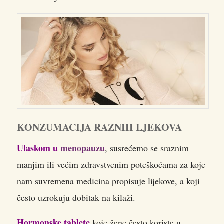
KONZUMACIJA RAZNIH LJEKOVA
Ulaskom u
menopauzu
, susrećemo se sraznim
manjim ili većim zdravstvenim poteškoćama za koje
nam suvremena medicina propisuje lijekove, a koji
često uzrokuju dobitak na kilaži.
Hormonske tablete
koje žene često koriste u