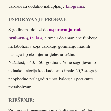
uzrokovati dodatno nakupljanje
kilograma
.
USPORAVANJE PROBAVE
usporavanja rada
S godinama dolazi do
probavnog
trakta
, a time i do smanjene funkcije
metabolizma koja uzrokuje gomilanje masnih
naslaga i prekomjernu tjelesnu težinu.
Nažalost, s 40. i 50. godina više ne sagorjevamo
jednako kalorija kao kada smo imale 20,3 stoga je
neophodno prilagoditi unos kalorija i potaknuti
metabolizam.
RJEŠENJE:
Za ubrzanje usporenog metabolizma pokušajte s