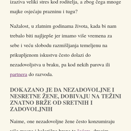
izaziva veliki stres kod roditelja, a zbog čega mnoge
majke osjećaju prazninu i tugu?
Nažalost, u zlatnim godinama života, kada bi nam
trebalo biti najljepše jer imamo više vremena za
sebe i veću slobodu razmišljanja temeljenu na
prikupljenom iskustvu često dolazi do
nezadovoljstva u braku, pa kod nekih parova ili
partnera
do razvoda.
DOKAZANO JE DA NEZADOVOLJNE I
NESRETNE ŽENE, DOBIVAJU NA TEŽINI
ZNATNO BRŽE OD SRETNIH I
ZADOVOLJNIH
Naime, one nezadovoljne žene često konzumiraju
više masne i kalorične hrane te
šećera
, drugim