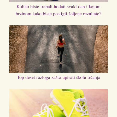
Koliko biste trebali hodati svaki dan i kojom
brzinom kako biste postigli željene rezultate?
Top deset razloga zašto upisati školu trčanja