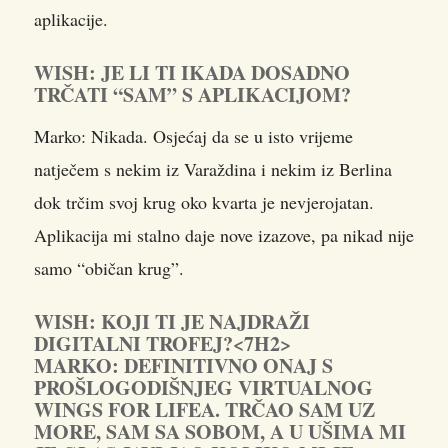
aplikacije.
WISH: JE LI TI IKADA DOSADNO
TRČATI “SAM” S APLIKACIJOM?
Marko: Nikada. Osjećaj da se u isto vrijeme
natječem s nekim iz Varaždina i nekim iz Berlina
dok trčim svoj krug oko kvarta je nevjerojatan.
Aplikacija mi stalno daje nove izazove, pa nikad nije
samo “običan krug”.
WISH: KOJI TI JE NAJDRAŽI
DIGITALNI TROFEJ?<7H2>
MARKO: DEFINITIVNO ONAJ S
PROŠLOGODIŠNJEG VIRTUALNOG
WINGS FOR LIFEA. TRČAO SAM UZ
MORE, SAM SA SOBOM, A U UŠIMA MI