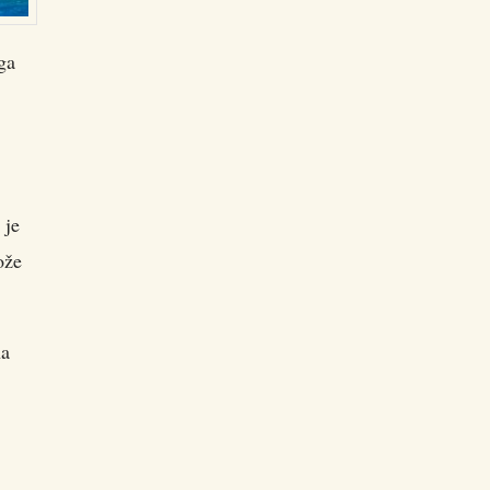
ga
 je
ože
na