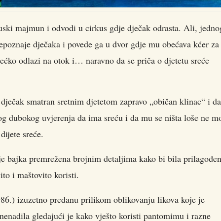
rkuski majmun i odvodi u cirkus gdje dječak odrasta. Ali, jedno
prepoznaje dječaka i povede ga u dvor gdje mu obećava kćer za
ećko odlazi na otok i… naravno da se priča o djetetu sreće
e dječak smatran sretnim djetetom zapravo „običan klinac“ i da
og dubokog uvjerenja da ima sreću i da mu se ništa loše ne m
dijete sreće.
 je bajka premrežena brojnim detaljima kako bi bila prilagođe
to i maštovito koristi.
.) izuzetno predanu prilikom oblikovanju likova koje je
znenadila gledajući je kako vješto koristi pantomimu i razne