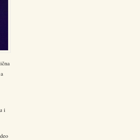
nična
 a
u i
ideo