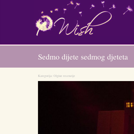
Sedmo dijete sedmog djeteta
Kategorija:
Olgine recenzije