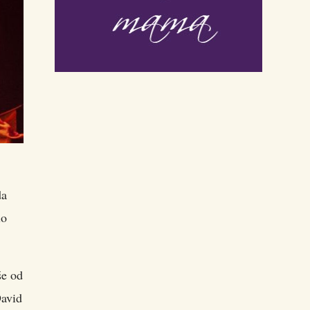
da
io
še od
David