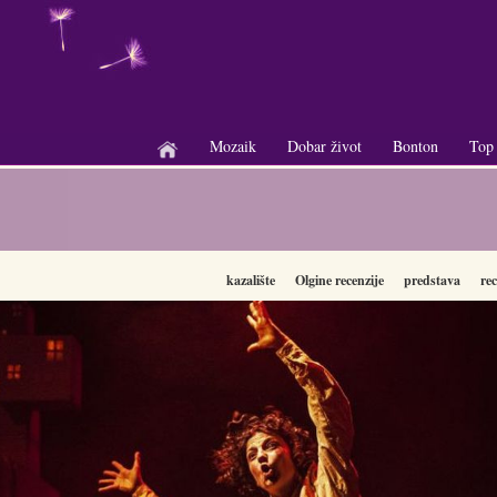
Mozaik
Dobar život
Bonton
Top
+
+
+
kazalište
Olgine recenzije
predstava
rec