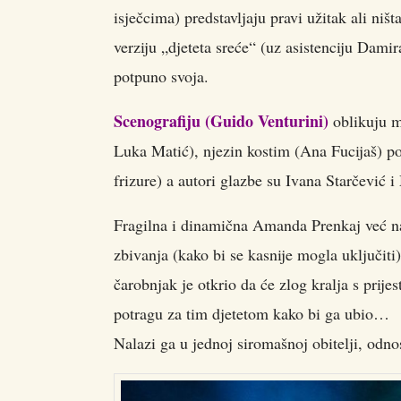
isječcima) predstavljaju pravi užitak ali ni
verziju „djeteta sreće“ (uz asistenciju Dami
potpuno svoja.
Scenografiju (Guido Venturini)
oblikuju mo
Luka Matić), njezin kostim (Ana Fucijaš) pod
frizure) a autori glazbe su Ivana Starčević 
Fragilna i dinamična Amanda Prenkaj već n
zbivanja (kako bi se kasnije mogla uključiti)
čarobnjak je otkrio da će zlog kralja s prije
potragu za tim djetetom kako bi ga ubio…
Nalazi ga u jednoj siromašnoj obitelji, odnos