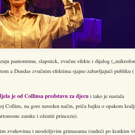
uju pantomimu, slapstick, zvučne efekte i dijalog („mikrofo
tom a Dundas zvučnim efektima sjajno zabavljajući publiku (
la je od Collinsa predstavu za djecu
i tako je nastala
 Collins, na gore naveden način, priča bajku o opakom kralj
mrtonosne zamke i oženiti princezu).
nim zvukovima i neodoljivim grimasama (sudeći po kratkim v