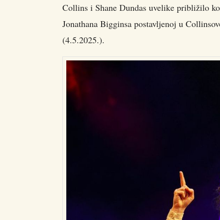
Collins i Shane Dundas uvelike približilo ko
Jonathana Bigginsa postavljenoj u Collinsov
(4.5.2025.).