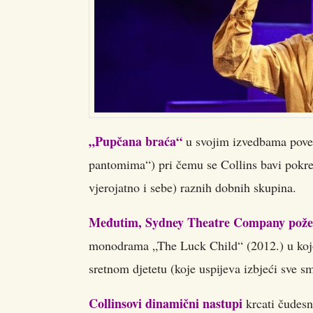
„Pupčana braća“
u svojim izvedbama povez
pantomima“) pri čemu se Collins bavi pokre
vjerojatno i sebe) raznih dobnih skupina.
Međutim, Sydney Theatre Company poželje
monodrama „The Luck Child“ (2012.) u kojoj
sretnom djetetu (koje uspijeva izbjeći sve s
Collinsovi dinamični nastupi
krcati čudes