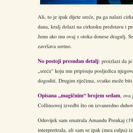
Ali, to je ipak dijete sreće, pa ga nalazi ci
dana, kralj dolazi na cirkusku predstavu i 
ženu ako mu ovaj s otoka donese dragulj. Sr
završava sretno.
No postoji presudan detalj
: proizlazi da j
„sreća“ koju mu pripisuju posljedica njegov
dogoditi. Drugim riječima, svatko može biti 
Opisana „magičnim“ brojem sedam
, ova
Collinsovoj izvedbi što on izvanredno duhovi
Oduvijek sam smatrala Amandu Prenkaj (1986
interpretirala, ali sam se ipak (mea culpa) i