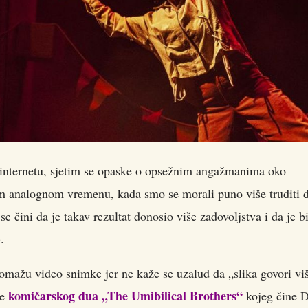
 internetu, sjetim se opaske o opsežnim angažmanima oko
m analognom vremenu, kada smo se morali puno više truditi 
se čini da je takav rezultat donosio više zadovoljstva i da je b
.
omažu video snimke jer ne kaže se uzalud da „slika govori vi
komičarskog dua „The Umibilical Brothers“
je
kojeg čine 