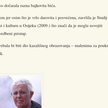
ivo dočarala razna bajkovita bića.
m jer osim što je vrlo darovita i posvećena, završila je Studij
 i kulturu u Osijeku (2009.) što znači da je mogla usvojiti
vedbeni pristup.
rebala bi biti dio kazališnog obrazovanja – malenima za pouk
k.