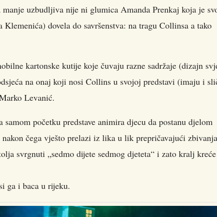
šta manje uzbudljiva nije ni glumica Amanda Prenkaj koja je sv
ra Klemenića) dovela do savršenstva: na tragu Collinsa a tako
bilne kartonske kutije koje čuvaju razne sadržaje (dizajn svj
sjeća na onaj koji nosi Collins u svojoj predstavi (imaju i sl
i Marko Levanić.
a samom početku predstave animira djecu da postanu djelom
 nakon čega vješto prelazi iz lika u lik prepričavajući zbivanja
stolja svrgnuti „sedmo dijete sedmog djeteta“ i zato kralj kreće
i ga i baca u rijeku.