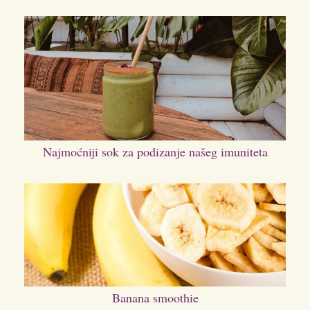
Najmoćniji sok za podizanje našeg imuniteta
Banana smoothie