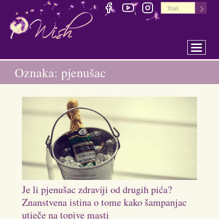
Toggle 
Oznaka: pjenušac
Je li pjenušac zdraviji od drugih pića?
Znanstvena istina o tome kako šampanjac
utječe na topive masti