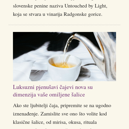
slovenske penine naziva Untouched by Light,
koja se stvara u vinarija Radgonske gorice.
Luksuzni pjenušavi čajevi nova su
dimenzija vaše omiljene šalice
Ako ste ljubitelji čaja, pripremite se na ugodno
iznenađenje. Zamislite sve ono što volite kod
klasične šalice, od mirisa, okusa, rituala