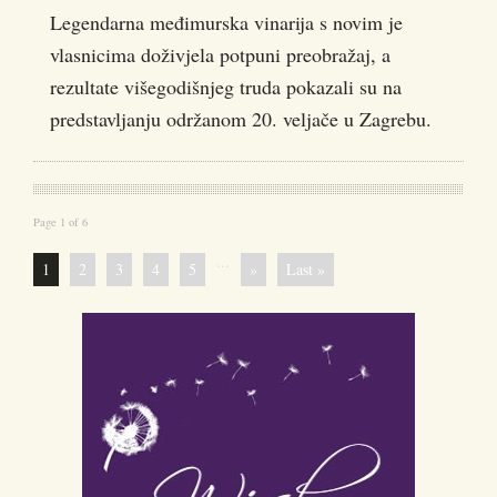
Legendarna međimurska vinarija s novim je
vlasnicima doživjela potpuni preobražaj, a
rezultate višegodišnjeg truda pokazali su na
predstavljanju održanom 20. veljače u Zagrebu.
Page 1 of 6
...
1
2
3
4
5
»
Last »