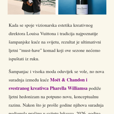
Kada se spoje vizionarska estetika kreativnog
direktora Louisa Vuittona i tradicija najpoznatije
šampanjske kuće na svijetu, rezultat je ultimativni
ljetni “must-have” komad koji ove sezone nećemo
ispuštati iz ruku.
Šampanjac i visoka moda oduvijek se vole, no nova
Moët & Chandon i
suradnja između kuće
svestranog kreativca Pharella Williamsa
podiže
ljetni hedonizam na potpuno novu, konceptualnu
razinu. Nakon što je prošle godine njihova suradnja
podignula prašinu u svijetu luksuza, 2026. godina