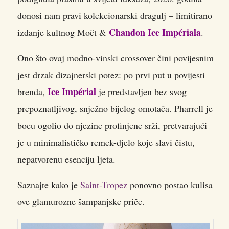
donosi nam pravi kolekcionarski dragulj – limitirano
Chandon Ice Impériala
izdanje kultnog Moët &
.
Ono što ovaj modno-vinski crossover čini povijesnim
jest drzak dizajnerski potez: po prvi put u povijesti
Ice Impérial
brenda,
je predstavljen bez svog
prepoznatljivog, snježno bijelog omotača. Pharrell je
bocu ogolio do njezine profinjene srži, pretvarajući
je u minimalističko remek-djelo koje slavi čistu,
nepatvorenu esenciju ljeta.
Saznajte kako je
Saint-Tropez
ponovno postao kulisa
ove glamurozne šampanjske priče.