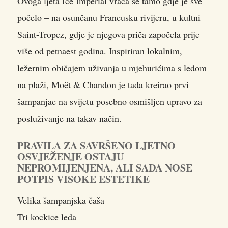
Ovoga ljeta Ice Impérial vraća se tamo gdje je sve
počelo – na osunčanu Francusku rivijeru, u kultni
Saint-Tropez, gdje je njegova priča započela prije
više od petnaest godina. Inspiriran lokalnim,
ležernim običajem uživanja u mjehurićima s ledom
na plaži, Moët & Chandon je tada kreirao prvi
šampanjac na svijetu posebno osmišljen upravo za
posluživanje na takav način.
PRAVILA ZA SAVRŠENO LJETNO
OSVJEŽENJE OSTAJU
NEPROMIJENJENA, ALI SADA NOSE
POTPIS VISOKE ESTETIKE
Velika šampanjska čaša
Tri kockice leda