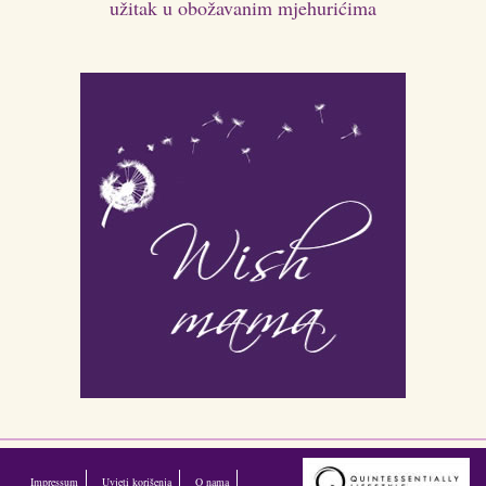
užitak u obožavanim mjehurićima
Impressum
Uvjeti korišenja
O nama