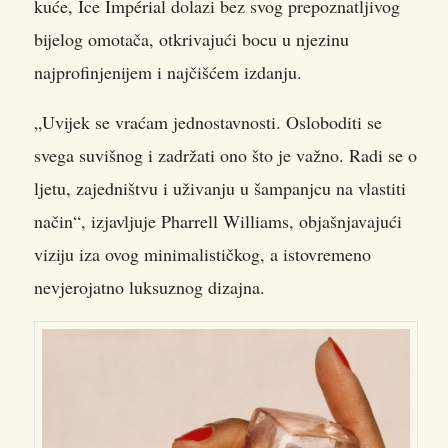
kuće, Ice Impérial dolazi bez svog prepoznatljivog
bijelog omotača, otkrivajući bocu u njezinu
najprofinjenijem i najčišćem izdanju.
„Uvijek se vraćam jednostavnosti. Osloboditi se
svega suvišnog i zadržati ono što je važno. Radi se o
ljetu, zajedništvu i uživanju u šampanjcu na vlastiti
način“, izjavljuje Pharrell Williams, objašnjavajući
viziju iza ovog minimalističkog, a istovremeno
nevjerojatno luksuznog dizajna.