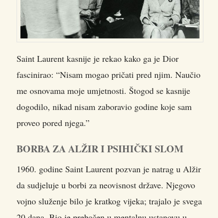
Saint Laurent kasnije je rekao kako ga je Dior
fascinirao: “Nisam mogao pričati pred njim. Naučio
me osnovama moje umjetnosti. Štogod se kasnije
dogodilo, nikad nisam zaboravio godine koje sam
proveo pored njega.”
BORBA ZA ALŽIR I PSIHIČKI SLOM
1960. godine Saint Laurent pozvan je natrag u Alžir
da sudjeluje u borbi za neovisnost države. Njegovo
vojno služenje bilo je kratkog vijeka; trajalo je svega
20 dana. Bio je prebačen u mentalnu ustanovu u