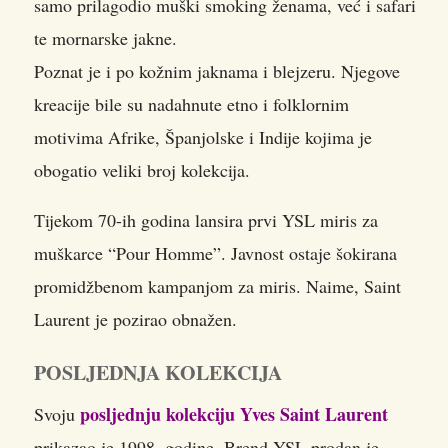
samo prilagodio muški smoking ženama, već i safari
te mornarske jakne.
Poznat je i po kožnim jaknama i blejzeru. Njegove
kreacije bile su nadahnute etno i folklornim
motivima Afrike, Španjolske i Indije kojima je
obogatio veliki broj kolekcija.
Tijekom 70-ih godina lansira prvi YSL miris za
muškarce “Pour Homme”. Javnost ostaje šokirana
promidžbenom kampanjom za miris. Naime, Saint
Laurent je pozirao obnažen.
POSLJEDNJA KOLEKCIJA
posljednju kolekciju Yves Saint Laurent
Svoju
prikazao je 1998. godine. Brend YSL prodan je