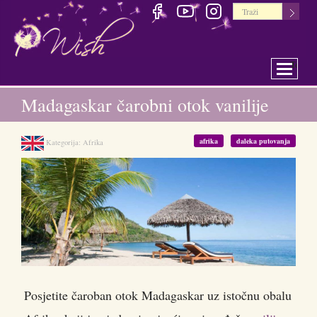
Toggle 
Madagaskar čarobni otok vanilije
afrika
daleka putovanja
Kategorija:
Afrika
Posjetite čaroban otok Madagaskar uz istočnu obalu