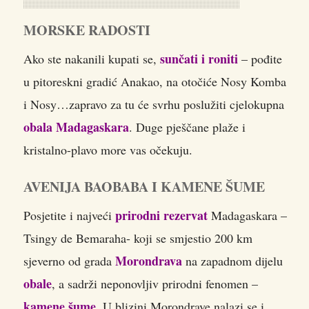
MORSKE RADOSTI
sunčati i roniti
Ako ste nakanili kupati se,
– pođite
u pitoreskni gradić Anakao, na otočiće Nosy Komba
i Nosy…zapravo za tu će svrhu poslužiti cjelokupna
obala Madagaskara
. Duge pješčane plaže i
kristalno-plavo more vas očekuju.
AVENIJA BAOBABA I KAMENE ŠUME
prirodni rezervat
Posjetite i najveći
Madagaskara –
Tsingy de Bemaraha- koji se smjestio 200 km
Morondrava
sjeverno od grada
na zapadnom dijelu
obale
, a sadrži neponovljiv prirodni fenomen –
kamene šume
. U blizini Morondrave nalazi se i