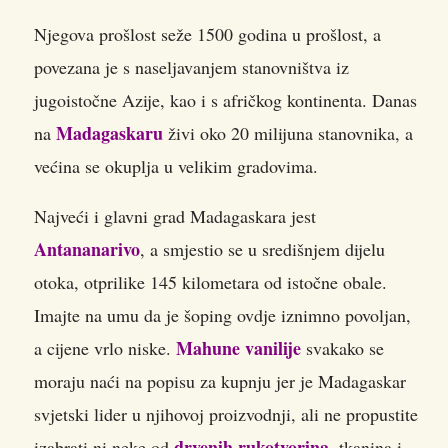
Njegova prošlost seže 1500 godina u prošlost, a
povezana je s naseljavanjem stanovništva iz
jugoistočne Azije, kao i s afričkog kontinenta. Danas
Madagaskaru
na
živi oko 20 milijuna stanovnika, a
većina se okuplja u velikim gradovima.
Najveći i glavni grad Madagaskara jest
Antananarivo
, a smjestio se u središnjem dijelu
otoka, otprilike 145 kilometara od istočne obale.
Imajte na umu da je šoping ovdje iznimno povoljan,
Mahune vanilije
a cijene vrlo niske.
svakako se
moraju naći na popisu za kupnju jer je Madagaskar
svjetski lider u njihovoj proizvodnji, ali ne propustite
drvenih rukotvorina
izabrati ni neke od
, tkanina i