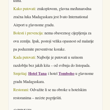
kuna.
Kako putovati:
zrakoplovom, glavna međunarodna
zračna luka Madagaskara jest Ivato International
Airport u glavnome gradu.
Bolesti i prevencija:
nema obaveznog cijepljenja za
ovu zemlju. Ipak, postoji velika opasnost od malarije
pa poduzmite preventivne korake.
Kada putovati:
Najbolje je putovati u sušnom
razdoblju bez jakih kiša – od svibnja do listopada.
Hotel Tana
Tomboho
Smještaj:
i hotel
u glavnome
gradu Madagaskara.
Restorani:
Odvažite li se na obroke u hotelskim
restoranima – nećete pogriješiti.