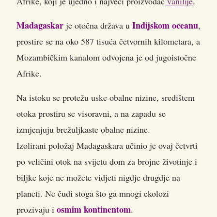
Afrike, koji je ujedno i najveći proizvođač
vanilije
.
Madagaskar
Indijskom oceanu
je otočna država u
,
prostire se na oko 587 tisuća četvornih kilometara, a
Mozambičkim kanalom odvojena je od jugoistočne
Afrike.
Na istoku se protežu uske obalne nizine, središtem
otoka prostiru se visoravni, a na zapadu se
izmjenjuju brežuljkaste obalne nizine.
Izolirani položaj Madagaskara učinio je ovaj četvrti
po veličini otok na svijetu dom za brojne životinje i
biljke koje ne možete vidjeti nigdje drugdje na
planeti. Ne čudi stoga što ga mnogi ekolozi
osmim kontinentom
prozivaju i
.