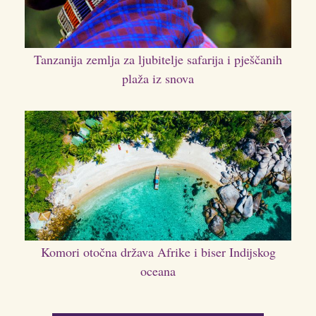
Tanzanija zemlja za ljubitelje safarija i pješčanih
plaža iz snova
Komori otočna država Afrike i biser Indijskog
oceana