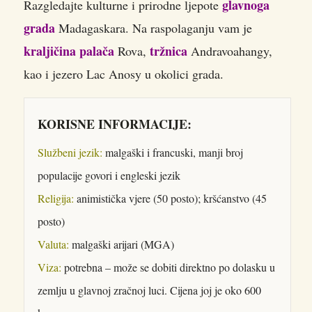
glavnoga
Razgledajte kulturne i prirodne ljepote
grada
Madagaskara. Na raspolaganju vam je
kraljičina palača
tržnica
Rova,
Andravoahangy,
kao i jezero Lac Anosy u okolici grada.
KORISNE INFORMACIJE:
Službeni jezik:
malgaški i francuski, manji broj
populacije govori i engleski jezik
Religija:
animistička vjere (50 posto); kršćanstvo (45
posto)
Valuta:
malgaški arijari (MGA)
Viza:
potrebna – može se dobiti direktno po dolasku u
zemlju u glavnoj zračnoj luci. Cijena joj je oko 600