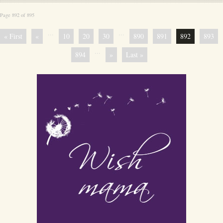
Page 892 of 895
...
...
« First
«
10
20
30
890
891
892
893
...
894
»
Last »