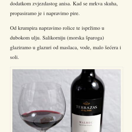
dodatkom zvjezdastog anisa. Kad se mrkva skuha,
propasiramo je i napravimo pire.
Od krumpira napravimo rolice te ispržimo u
dubokom ulju. Salikorniju (morska šparoga)
glaziramo u glazuri od maslaca, vode, malo šećera i
soli.