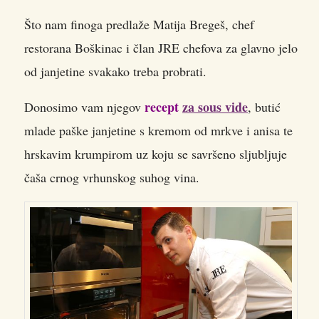
Što nam finoga predlaže Matija Bregeš, chef
restorana Boškinac i član JRE chefova za glavno jelo
od janjetine svakako treba probrati.
recept
za sous vide
Donosimo vam njegov
, butić
mlade paške janjetine s kremom od mrkve i anisa te
hrskavim krumpirom uz koju se savršeno sljubljuje
čaša crnog vrhunskog suhog vina.