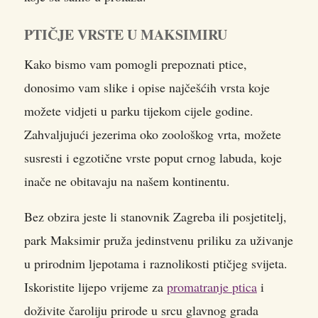
PTIČJE VRSTE U MAKSIMIRU
Kako bismo vam pomogli prepoznati ptice,
donosimo vam slike i opise najčešćih vrsta koje
možete vidjeti u parku tijekom cijele godine.
Zahvaljujući jezerima oko zoološkog vrta, možete
susresti i egzotične vrste poput crnog labuda, koje
inače ne obitavaju na našem kontinentu.
Bez obzira jeste li stanovnik Zagreba ili posjetitelj,
park Maksimir pruža jedinstvenu priliku za uživanje
u prirodnim ljepotama i raznolikosti ptičjeg svijeta.
Iskoristite lijepo vrijeme za
promatranje ptica
i
doživite čaroliju prirode u srcu glavnog grada