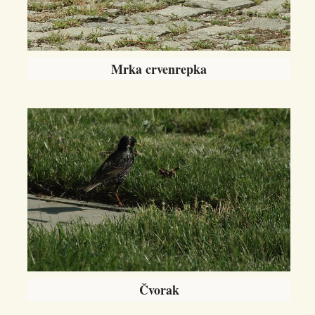
Mrka crvenrepka
Čvorak