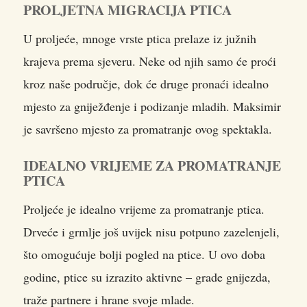
PROLJETNA MIGRACIJA PTICA
U proljeće, mnoge vrste ptica prelaze iz južnih
krajeva prema sjeveru. Neke od njih samo će proći
kroz naše područje, dok će druge pronaći idealno
mjesto za gniježđenje i podizanje mladih. Maksimir
je savršeno mjesto za promatranje ovog spektakla.
IDEALNO VRIJEME ZA PROMATRANJE
PTICA
Proljeće je idealno vrijeme za promatranje ptica.
Drveće i grmlje još uvijek nisu potpuno zazelenjeli,
što omogućuje bolji pogled na ptice. U ovo doba
godine, ptice su izrazito aktivne – grade gnijezda,
traže partnere i hrane svoje mlade.