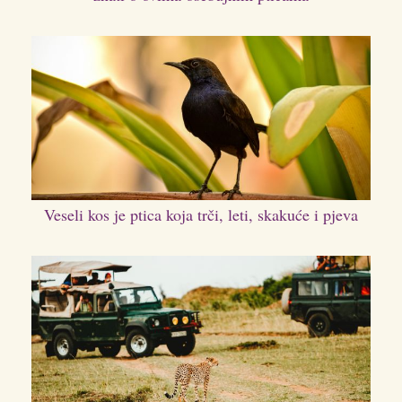
Veseli kos je ptica koja trči, leti, skakuće i pjeva