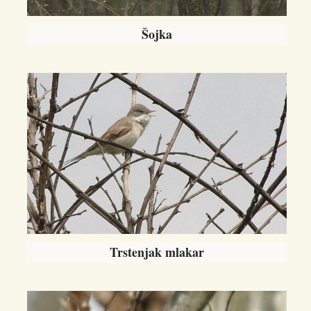
Šojka
Trstenjak mlakar