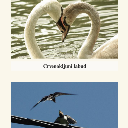
Crvenokljuni labud