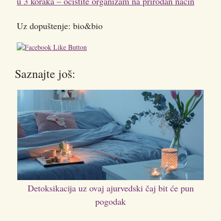
u 3 koraka – očistite organizam na prirodan način
Uz dopuštenje: bio&bio
Saznajte još:
Detoksikacija uz ovaj ajurvedski čaj bit će pun
pogodak