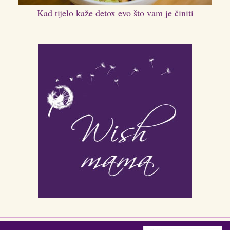
Kad tijelo kaže detox evo što vam je činiti