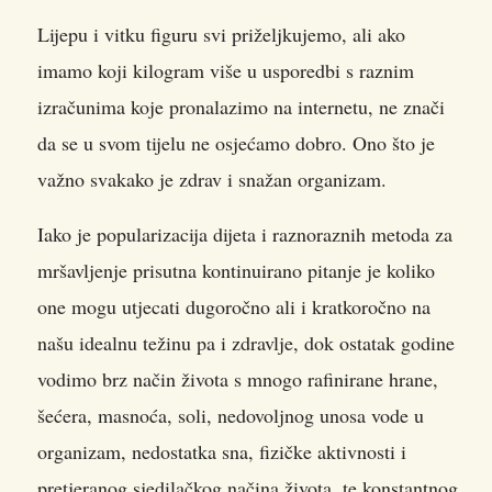
Lijepu i vitku figuru svi priželjkujemo, ali ako
imamo koji kilogram više u usporedbi s raznim
izračunima koje pronalazimo na internetu, ne znači
da se u svom tijelu ne osjećamo dobro. Ono što je
važno svakako je zdrav i snažan organizam.
Iako je popularizacija dijeta i raznoraznih metoda za
mršavljenje prisutna kontinuirano pitanje je koliko
one mogu utjecati dugoročno ali i kratkoročno na
našu idealnu težinu pa i zdravlje, dok ostatak godine
vodimo brz način života s mnogo rafinirane hrane,
šećera, masnoća, soli, nedovoljnog unosa vode u
organizam, nedostatka sna, fizičke aktivnosti i
pretjeranog sjedilačkog načina života, te konstantnog