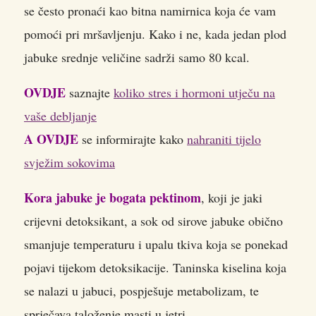
se često pronaći kao bitna namirnica koja će vam
pomoći pri mršavljenju. Kako i ne, kada jedan plod
jabuke srednje veličine sadrži samo 80 kcal.
OVDJE
saznajte
koliko stres i hormoni utječu na
vaše debljanje
A OVDJE
se informirajte kako
nahraniti tijelo
svježim sokovima
Kora jabuke je bogata pektinom
, koji je jaki
crijevni detoksikant, a sok od sirove jabuke obično
smanjuje temperaturu i upalu tkiva koja se ponekad
pojavi tijekom detoksikacije. Taninska kiselina koja
se nalazi u jabuci, pospješuje metabolizam, te
sprječava taloženje masti u jetri.