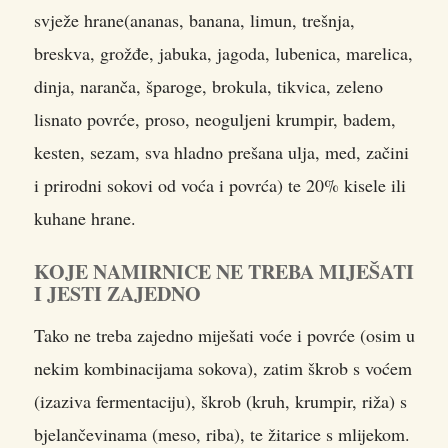
svježe hrane(ananas, banana, limun, trešnja,
breskva, grožđe, jabuka, jagoda, lubenica, marelica,
dinja, naranča, šparoge, brokula, tikvica, zeleno
lisnato povrće, proso, neoguljeni krumpir, badem,
kesten, sezam, sva hladno prešana ulja, med, začini
i prirodni sokovi od voća i povrća) te 20% kisele ili
kuhane hrane.
KOJE NAMIRNICE NE TREBA MIJEŠATI
I JESTI ZAJEDNO
Tako ne treba zajedno miješati voće i povrće (osim u
nekim kombinacijama sokova), zatim škrob s voćem
(izaziva fermentaciju), škrob (kruh, krumpir, riža) s
bjelančevinama (meso, riba), te žitarice s mlijekom.