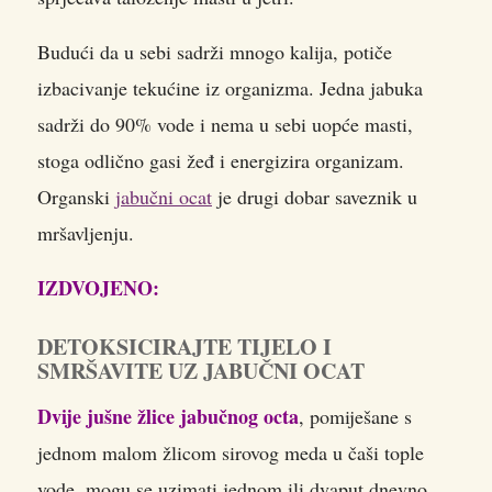
Budući da u sebi sadrži mnogo kalija, potiče
izbacivanje tekućine iz organizma. Jedna jabuka
sadrži do 90% vode i nema u sebi uopće masti,
stoga odlično gasi žeđ i energizira organizam.
Organski
jabučni ocat
je drugi dobar saveznik u
mršavljenju.
IZDVOJENO:
DETOKSICIRAJTE TIJELO I
SMRŠAVITE UZ JABUČNI OCAT
Dvije jušne žlice jabučnog octa
, pomiješane s
jednom malom žlicom sirovog meda u čaši tople
vode, mogu se uzimati jednom ili dvaput dnevno,