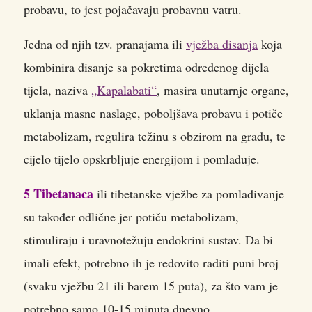
probavu, to jest pojačavaju probavnu vatru.
Jedna od njih tzv. pranajama ili
vježba disanja
koja
kombinira disanje sa pokretima određenog dijela
tijela, naziva
„Kapalabati“
, masira unutarnje organe,
uklanja masne naslage, poboljšava probavu i potiče
metabolizam, regulira težinu s obzirom na građu, te
cijelo tijelo opskrbljuje energijom i pomlađuje.
5 Tibetanaca
ili tibetanske vježbe za pomlađivanje
su također odlične jer potiču metabolizam,
stimuliraju i uravnotežuju endokrini sustav. Da bi
imali efekt, potrebno ih je redovito raditi puni broj
(svaku vježbu 21 ili barem 15 puta), za što vam je
potrebno samo 10-15 minuta dnevno.