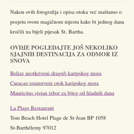
Nakon ovih fotografija i opisa otoka već maštamo o
posjetu ovom magičnom mjestu kako bi jednog dana
kročili na bijeli pijesak St. Bartha.
OVDJE POGLEDAJTE JOŠ NEKOLIKO
SJAJNIH DESTINACIJA ZA ODMOR IZ
SNOVA
Belize neotkriveni dragulj karipskog mora
Curaçao tajanstveni otok karipskog mora
Mauricijus sjajan izbor za bijeg od hladnih dana
La Plage Restaurant
Tom Beach Hotel Plage de St-Jean BP 1058
St-Barthélemy 97012