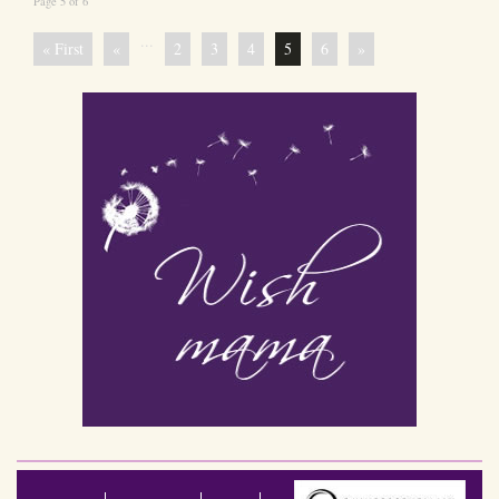
Page 5 of 6
...
« First
«
2
3
4
5
6
»