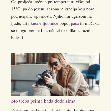
Od proljeća, točnije pri temperaturi višoj od
15°C, pa do jeseni, sezona je krpelja koji nose
potencijalne opasnosti. Njihovim ugrizom na
ljude, ali i
kućne ljubimce
poput
pasa
ili mačaka,
se mogu prenijeti uzročnici nekoliko zaraznih
bolesti.
Što treba psima kada dođe zima
Dokazano je da je i vašim kućnim ljubimcima,