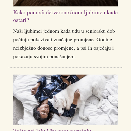
Kako pomoći četveronožnom ljubimcu kada
ostari?
Naši ljubimci jednom kada uđu u seniorsku dob
počinju pokazivati značajne promjene. Godine
neizbježno donose promjene, a psi ih osjećaju i
pokazuju svojim ponašanjem.
Zašto psi laju i što vam poručuju