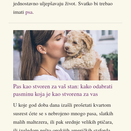
jednostavno uljepšavaju život. Svatko bi trebao
imati
psa
.
Pas kao stvoren za vaš stan: kako odabrati
pasminu koja je kao stvorena za vas
U koje god doba dana izašli prošetati kvartom
susrest ćete se s nebrojeno mnogo pasa, slatkih
malih maltezera, ili pak srednje velikih ptičara,
ili izgledom nešto opakijih američkih staforda.