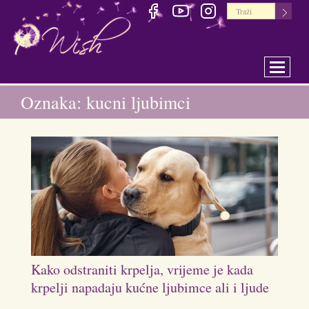
Toggle 
Oznaka: kucni ljubimci
Kako odstraniti krpelja, vrijeme je kada
krpelji napadaju kućne ljubimce ali i ljude