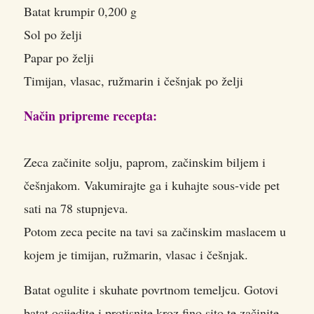
Batat krumpir 0,200 g
Sol po želji
Papar po želji
Timijan, vlasac, ružmarin i češnjak po želji
Način pripreme recepta:
Zeca začinite solju, paprom, začinskim biljem i
češnjakom. Vakumirajte ga i kuhajte sous-vide pet
sati na 78 stupnjeva.
Potom zeca pecite na tavi sa začinskim maslacem u
kojem je timijan, ružmarin, vlasac i češnjak.
Batat ogulite i skuhate povrtnom temeljcu. Gotovi
batat ocijedite i protisnite kroz fino sito te začinite.