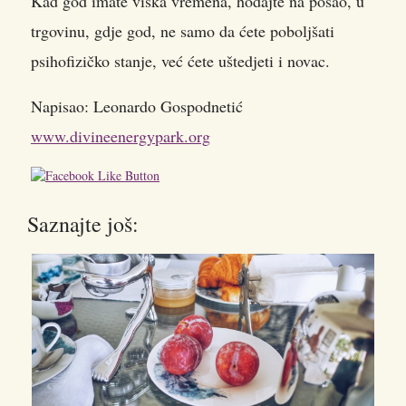
Kad god imate viška vremena, hodajte na posao, u
trgovinu, gdje god, ne samo da ćete poboljšati
psihofizičko stanje, već ćete uštedjeti i novac.
Napisao: Leonardo Gospodnetić
www.divineenergypark.org
Saznajte još: