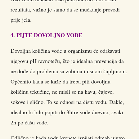
rezultata, važno je samo da se mućkanje provodi
prije jela.
4. PIJTE DOVOLJNO VODE
Dovoljna količina vode u organizmu će održavati
njegovu pH ravnotežu, što je idealna prevencija da
ne dođe do problema sa zubima i usnom šupljinom.
Općenito kada se kaže da treba piti dovoljnu
količinu tekućine, ne misli se na kavu, čajeve,
sokove i slično. To se odnosi na čistu vodu. Dakle,
idealno bi bilo popiti do 3litre vode dnevno, svaki
2h po čašu vode.
Odlično je kada vodu krenete ispijati odmah ujutro