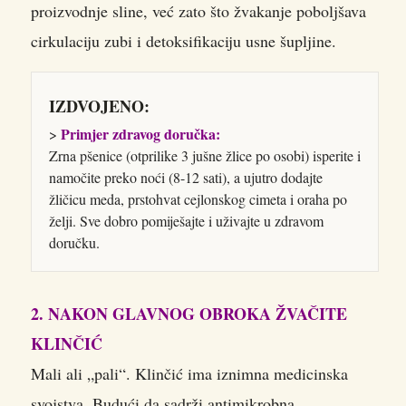
proizvodnje sline, već zato što žvakanje poboljšava
cirkulaciju zubi i detoksifikaciju usne šupljine.
IZDVOJENO:
Primjer zdravog doručka:
>
Zrna pšenice (otprilike 3 jušne žlice po osobi) isperite i
namočite preko noći (8-12 sati), a ujutro dodajte
žličicu meda, prstohvat cejlonskog cimeta i oraha po
želji. Sve dobro pomiješajte i uživajte u zdravom
doručku.
2. NAKON GLAVNOG OBROKA ŽVAČITE
KLINČIĆ
Mali ali „pali“. Klinčić ima iznimna medicinska
svojstva. Budući da sadrži antimikrobna,