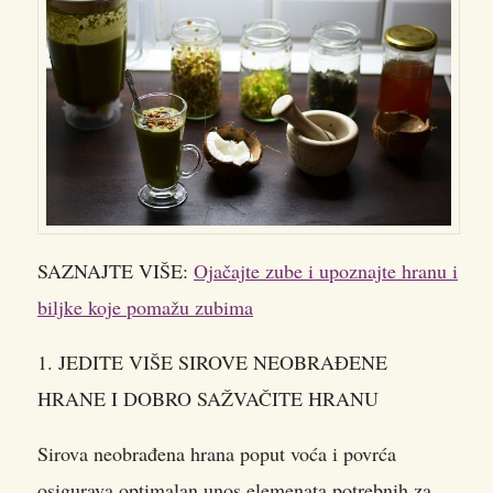
SAZNAJTE VIŠE:
Ojačajte zube i upoznajte hranu i
biljke koje pomažu zubima
1. JEDITE VIŠE SIROVE NEOBRAĐENE
HRANE I DOBRO SAŽVAČITE HRANU
Sirova neobrađena hrana poput voća i povrća
osigurava optimalan unos elemenata potrebnih za