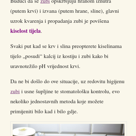
Budući da se
zubi
opskrbljuju hranom iznutra
(putem krvi) i izvana (putem hrane, sline), glavni
uzrok kvarenja i propadanja zubi je povišena
kiselost tijela
.
Svaki put kad se krv i slina preopterete kiselinama
tijelo „posudi“ kalcij iz kostiju i zubi kako bi
uravnotežilo pH vrijednost krvi.
Da ne bi došlo do ove situacije, uz redovitu higijenu
zubi
i usne šupljine te stomatološku kontrolu, evo
nekoliko jednostavnih metoda koje možete
primijeniti bilo kad i bilo gdje.