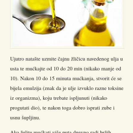
Ujutro natašte uzmite čajnu žličicu navedenog ulja u
usta te mućkajte od 10 do 20 min (nikako manje od
10). Nakon 10 do 15 minuta mućkanja, stvorit će se
bijela emulzija (znak da je ulje izvuklo razne toksine
iz organizma), koju trebate ispljunuti (nikako
progutati dio), te nakon toga dobro isprati zube i
usnu šupljinu.
Ako želite mućkati više puta dnevno radi bržih