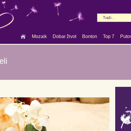
Mozaik
Dobar život
Bonton
Top 7
Puto
eli