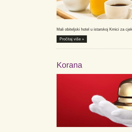
Mali obiteljski hotel u istarskoj Krnici za cj
Pročitaj više »
Korana