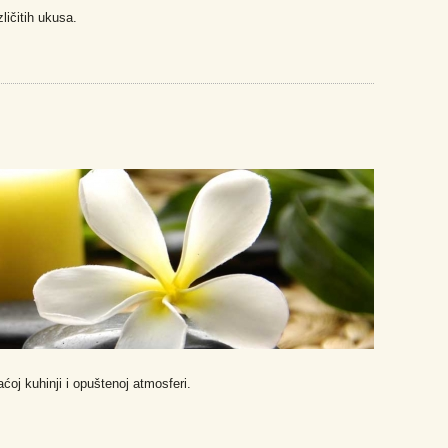
zličitih ukusa.
ćoj kuhinji i opuštenoj atmosferi.