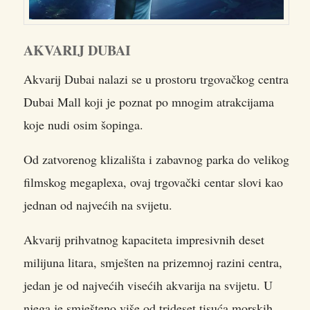
AKVARIJ DUBAI
Akvarij Dubai nalazi se u prostoru trgovačkog centra
Dubai Mall koji je poznat po mnogim atrakcijama
koje nudi osim šopinga.
Od zatvorenog klizališta i zabavnog parka do velikog
filmskog megaplexa, ovaj trgovački centar slovi kao
jednan od najvećih na svijetu.
Akvarij prihvatnog kapaciteta impresivnih deset
milijuna litara, smješten na prizemnoj razini centra,
jedan je od najvećih visećih akvarija na svijetu. U
njega je smješteno više od trideset tisuća morskih