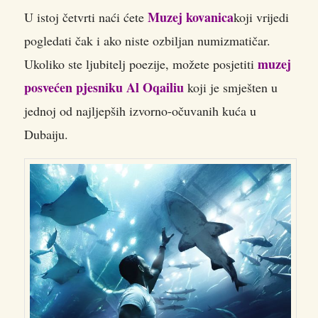
Muzej kovanica
U istoj četvrti naći ćete
koji vrijedi
pogledati čak i ako niste ozbiljan numizmatičar.
muzej
Ukoliko ste ljubitelj poezije, možete posjetiti
posvećen pjesniku Al Oqailiu
koji je smješten u
jednoj od najljepših izvorno-očuvanih kuća u
Dubaiju.