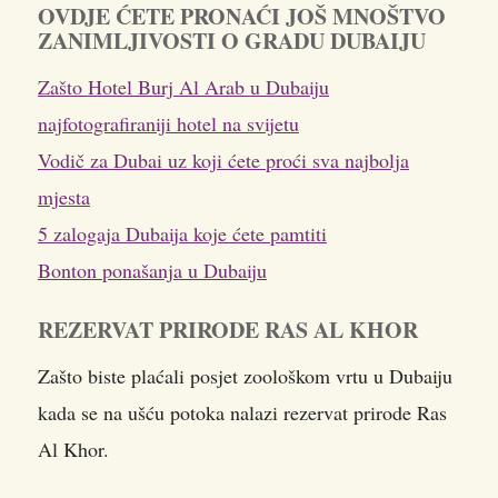
OVDJE ĆETE PRONAĆI JOŠ MNOŠTVO
ZANIMLJIVOSTI O GRADU DUBAIJU
Zašto Hotel Burj Al Arab u Dubaiju
najfotografiraniji hotel na svijetu
Vodič za Dubai uz koji ćete proći sva najbolja
mjesta
5 zalogaja Dubaija koje ćete pamtiti
Bonton ponašanja u Dubaiju
REZERVAT PRIRODE RAS AL KHOR
Zašto biste plaćali posjet zoološkom vrtu u Dubaiju
kada se na ušću potoka nalazi rezervat prirode Ras
Al Khor.