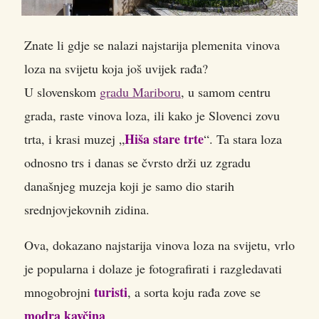
Znate li gdje se nalazi najstarija plemenita vinova
loza na svijetu koja još uvijek rađa?
U slovenskom
gradu Mariboru
, u samom centru
grada, raste vinova loza, ili kako je Slovenci zovu
Hiša stare trte
trta, i krasi muzej „
“. Ta stara loza
odnosno trs i danas se čvrsto drži uz zgradu
današnjeg muzeja koji je samo dio starih
srednjovjekovnih zidina.
Ova, dokazano najstarija vinova loza na svijetu, vrlo
je popularna i dolaze je fotografirati i razgledavati
turisti
mnogobrojni
, a sorta koju rađa zove se
modra kavčina
.