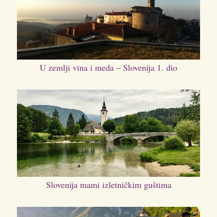
U zemlji vina i meda – Slovenija 1. dio
Slovenija mami izletničkim guštima