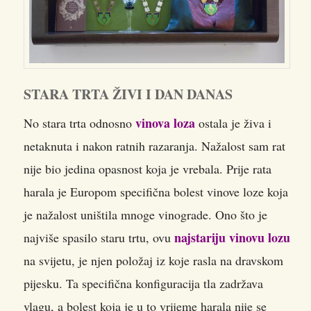
STARA TRTA ŽIVI I DAN DANAS
vinova loza
No stara trta odnosno
ostala je živa i
netaknuta i nakon ratnih razaranja. Nažalost sam rat
nije bio jedina opasnost koja je vrebala. Prije rata
harala je Europom specifična bolest vinove loze koja
je nažalost uništila mnoge vinograde. Ono što je
najstariju vinovu lozu
najviše spasilo staru trtu, ovu
na svijetu, je njen položaj iz koje rasla na dravskom
pijesku. Ta specifična konfiguracija tla zadržava
vlagu, a bolest koja je u to vrijeme harala nije se