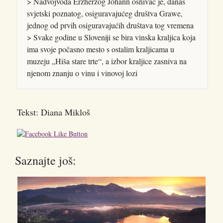
> Nadvojvoda Erzherzog Johann osnivač je, danas
svjetski poznatog, osiguravajućeg društva Grawe,
jednog od prvih osiguravajućih društava tog vremena
> Svake godine u Sloveniji se bira vinska kraljica koja
ima svoje počasno mesto s ostalim kraljicama u
muzeju „Hiša stare trte“, a izbor kraljice zasniva na
njenom znanju o vinu i vinovoj lozi
Tekst: Diana Mikloš
Saznajte još: