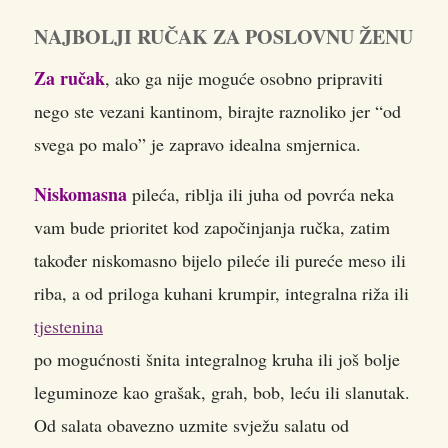
NAJBOLJI RUČAK ZA POSLOVNU ŽENU
Za ručak
, ako ga nije moguće osobno pripraviti
nego ste vezani kantinom, birajte raznoliko jer “od
svega po malo” je zapravo idealna smjernica.
Niskomasna
pileća, riblja ili juha od povrća neka
vam bude prioritet kod započinjanja ručka, zatim
također niskomasno bijelo pileće ili pureće meso ili
riba, a od priloga kuhani krumpir, integralna riža ili
tjestenina
po mogućnosti šnita integralnog kruha ili još bolje
leguminoze kao grašak, grah, bob, leću ili slanutak.
Od salata obavezno uzmite svježu salatu od