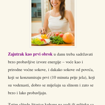
Zajutrak kao prvi obrok
u danu treba sadržavati
brzo probavljive izvore energije – voće kao i
prirodne voćne sokove, i dakako sokove od povrća,
koji se konzumiraju prvi (10 minuta prije jela), koji
su vodenasti, dobro se miješaju sa slinom i zato se
brzo i lako probavljaju.
Zatim slijede žitarice kuhane na vodi ili mlijeku sa