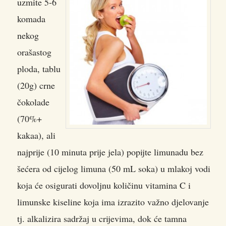
uzmite 5-6
komada
nekog
orašastog
ploda, tablu
(20g) crne
čokolade
(70%+
kakaa), ali
najprije (10 minuta prije jela) popijte limunadu bez
šećera od cijelog limuna (50 mL soka) u mlakoj vodi
koja će osigurati dovoljnu količinu vitamina C i
limunske kiseline koja ima izrazito važno djelovanje
tj. alkalizira sadržaj u crijevima, dok će tamna