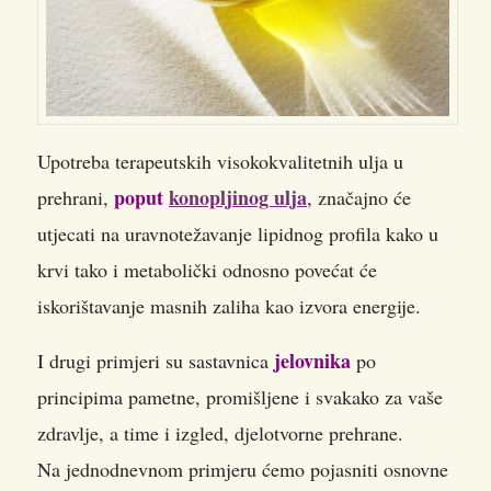
Upotreba terapeutskih visokokvalitetnih ulja u
poput
konopljinog ulja
prehrani,
, značajno će
utjecati na uravnotežavanje lipidnog profila kako u
krvi tako i metabolički odnosno povećat će
iskorištavanje masnih zaliha kao izvora energije.
jelovnika
I drugi primjeri su sastavnica
po
principima pametne, promišljene i svakako za vaše
zdravlje, a time i izgled, djelotvorne prehrane.
Na jednodnevnom primjeru ćemo pojasniti osnovne