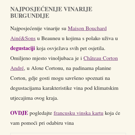
NAJPOSJEĆENIJE VINARIJE
BURGUNDIJE
Najposjećenije vinarije su
Maison Bouchard
Ainé&Sons
u Beauneu u kojima s polako uživa u
degustaciji
koja osvježava svih pet osjetila.
Omiljeno mjesto vinoljubaca je i
Château Corton
André
, u Aloxe Cortonu, na padinama planine
Corton, gdje gosti mogu savršeno spoznati na
degustacijama karakteristike vina pod klimatskim
utjecajima ovog kraja.
OVDJE
pogledajte
francusku vinska kartu
koja će
vam pomoći pri odabiru vina