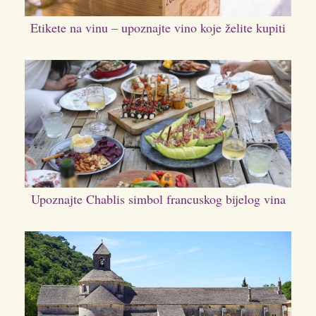
Etikete na vinu – upoznajte vino koje želite kupiti
Upoznajte Chablis simbol francuskog bijelog vina