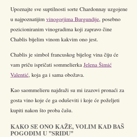
Upoznajte sve suptilnosti sorte Chardonnay uzgojene
u najpoznatijim
vinogorjima Burgundije
, posebno
pozicioniranim vinogradima koji zapravo čine
Chablis bijelim vinom kakvim ono jest.
Chablis je simbol francuskog bijelog vina čiju će
vam priču ispričati sommelierka
Jelena Šimić
Valentić
, koja ga i sama obožava.
Kao saommelieru najdraži su mi izazovi pronaći za
gosta vino koje će ga oduševiti i koje će poželjeti
kupiti nakon što proba čašu.
KAKO SE ONO KAŽE, VOLIM KAD BAŠ
POGODIM U ˮSRIDUˮ