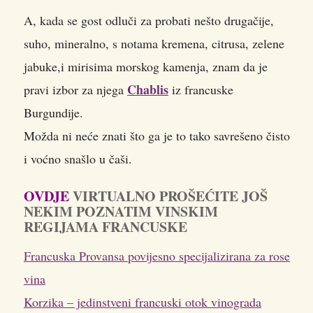
A, kada se gost odluči za probati nešto drugačije,
suho, mineralno, s notama kremena, citrusa, zelene
jabuke,i mirisima morskog kamenja, znam da je
Chablis
pravi izbor za njega
iz francuske
Burgundije.
Možda ni neće znati što ga je to tako savrešeno čisto
i voćno snašlo u čaši.
OVDJE
VIRTUALNO PROŠEĆITE JOŠ
NEKIM POZNATIM VINSKIM
REGIJAMA FRANCUSKE
Francuska Provansa povijesno specijalizirana za rose
vina
Korzika – jedinstveni francuski otok vinograda