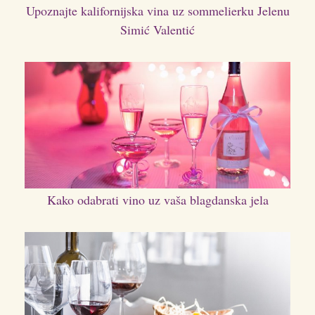
Upoznajte kalifornijska vina uz sommelierku Jelenu
Simić Valentić
Kako odabrati vino uz vaša blagdanska jela