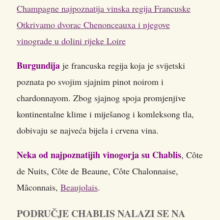
Champagne najpoznatija vinska regija Francuske
Otkrivamo dvorac Chenonceauxa i njegove
vinograde u dolini rijeke Loire
Burgundija
je francuska regija koja je svijetski
poznata po svojim sjajnim pinot noirom i
chardonnayom. Zbog sjajnog spoja promjenjive
kontinentalne klime i miješanog i komleksong tla,
dobivaju se najveća bijela i crvena vina.
Neka od najpoznatijih vinogorja su Chablis
, Côte
de Nuits, Côte de Beaune, Côte Chalonnaise,
Mâconnais,
Beaujolais
.
PODRUČJE CHABLIS NALAZI SE NA