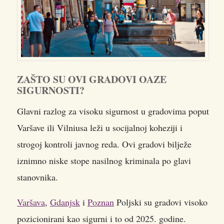
ZAŠTO SU OVI GRADOVI OAZE
SIGURNOSTI?
Glavni razlog za visoku sigurnost u gradovima poput
Varšave ili Vilniusa leži u socijalnoj koheziji i
strogoj kontroli javnog reda. Ovi gradovi bilježe
iznimno niske stope nasilnog kriminala po glavi
stanovnika.
Varšava
,
Gdanjsk
i
Poznan
Poljski su gradovi visoko
pozicionirani kao sigurni i to od 2025. godine.