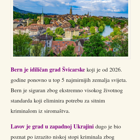
Bern je idiličan grad Švicarske
koji je od 2026.
godine ponovno u top 5 najmirnijih zemalja svijeta.
Bern je siguran zbog ekstremno visokog životnog
standarda koji eliminira potrebu za sitnim
kriminalom iz siromaštva.
Lavov je grad u zapadnoj Ukrajini
dugo je bio
poznat po izrazito niskoj stopi kriminala zbog