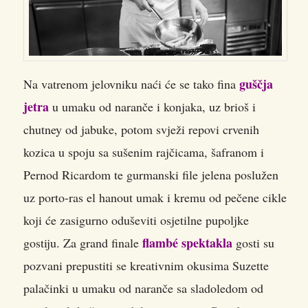
guščja
Na vatrenom jelovniku naći će se tako fina
jetra
u umaku od naranče i konjaka, uz brioš i
chutney od jabuke, potom svježi repovi crvenih
kozica u spoju sa sušenim rajčicama, šafranom i
Pernod Ricardom te gurmanski file jelena poslužen
uz porto-ras el hanout umak i kremu od pečene cikle
koji će zasigurno oduševiti osjetilne pupoljke
flambé spektakla
gostiju. Za grand finale
gosti su
pozvani prepustiti se kreativnim okusima Suzette
palačinki u umaku od naranče sa sladoledom od