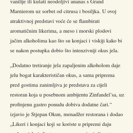
vanilije ili kušati neodoljivi ananas s Grand
Marnierom uz sorbet od citrusa i bosiljka. U ovoj
atraktivnoj predstavi voće će se flambirati
aromatičnim likerima, a meso i morski plodovi
jačim alkoholima kao što su konjaci i viskiji kako bi
se nakon postupka dobio što intenzivniji okus jela.
„Dodatno tretiranje jela zapaljenim alkoholom daje
jelu bogat karakterističan okus, a sama priprema
pred gostima zanimljiva je predstava za cijeli
restoran koja u posebnom ambijentu Zinfandel’sa, uz
profinjenu gastro ponudu dobiva dodatne čari.“
izjavio je Stjepan Okun, menadžer restorana i dodao
„Likeri i konjaci koji se koriste u pripremi daju