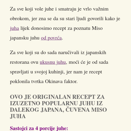
Za sve koji vole juhe i smatraju je vrlo važnim
obrokom, jer zna se da su stari ljudi govorili kako je
juha
lijek donosimo recept za poznatu Miso
japansku juhu
od povrća
.
Za sve koji su do sada naručivali iz japanskih
restorana ovu
ukusnu juhu
, moći će je od sada
spravljati u svojoj kuhinji, jer nam je recept
poklonila tvrtka Okinava faktor.
OVO JE ORIGINALAN RECEPT ZA
IZUZETNO POPULARNU JUHU IZ
DALEKOG JAPANA, ČUVENA MISO
JUHA
Sastojci za 4 porcije juhe: