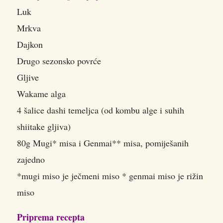
Luk
Mrkva
Dajkon
Drugo sezonsko povrće
Gljive
Wakame alga
4 šalice dashi temeljca (od kombu alge i suhih
shiitake gljiva)
80g Mugi* misa i Genmai** misa, pomiješanih
zajedno
*mugi miso je ječmeni miso * genmai miso je rižin
miso
Priprema recepta