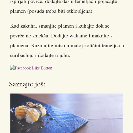
ispirjali povrće, dodajte dashi temeljac i pojačajte
plamen (posuda treba biti otklopljena).
Kad zakuha, smanjite plamen i kuhajte dok se
povrće ne smekša. Dodajte wakame i maknite s
plamena. Razmutite miso u maloj količini temeljca u
suribachiju i dodajte u juhu.
Saznajte još: