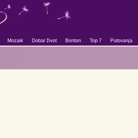
Mozaik
Dobar život
Bonton
Top 7
Putovanja
+
+
+
+