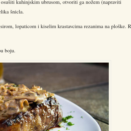
 osušiti kuhinjskim ubrusom, otvoriti ga nožem (napraviti
elika šnicla.
 sirom, lopaticom i kiselim krastavcima rezanima na ploške. R
pu boju.