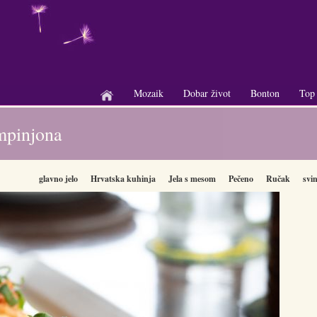
Mozaik
Dobar život
Bonton
Top
+
+
+
mpinjona
glavno jelo
Hrvatska kuhinja
Jela s mesom
Pečeno
Ručak
svin