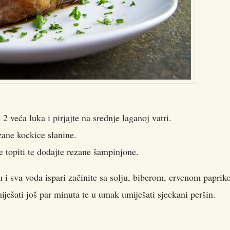
 veća luka i pirjajte na srednje laganoj vatri.
zane kockice slanine.
e topiti te dodajte rezane šampinjone.
 i sva voda ispari začinite sa solju, biberom, crvenom paprik
ješati još par minuta te u umak umiješati sjeckani peršin.