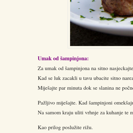
Umak od šampinjona:
Za umak od šampinjona na sitno nasjeckajte 2
Kad se luk zacakli u tavu ubacite sitno nare
Miješajte par minuta dok se slanina ne počn
Pažljivo miješajte. Kad šampinjoni omekšaju
Na samom kraju uliti vrhnje za kuhanje te mi
Kao prilog poslužite rižu.