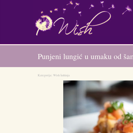
Punjeni lungić u umaku od ša
Kategorija:
Wish kuhinja