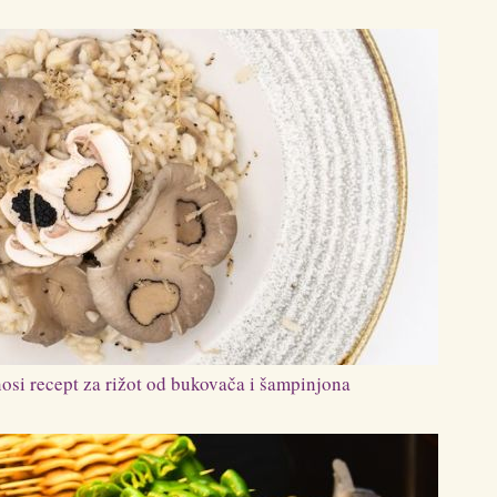
si recept za rižot od bukovača i šampinjona