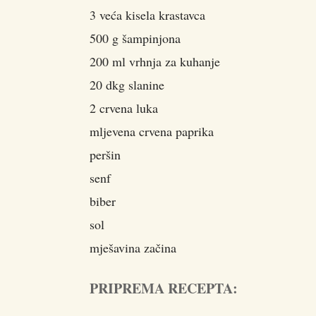
3 veća kisela krastavca
500 g šampinjona
200 ml vrhnja za kuhanje
20 dkg slanine
2 crvena luka
mljevena crvena paprika
peršin
senf
biber
sol
mješavina začina
PRIPREMA RECEPTA: