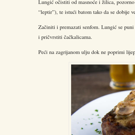
Lungić očistiti od masnoće i žilica, pozorno
“leptir”), te istući batom tako da se dobije v
Začiniti i premazati senfom. Lungić se puni
i pričvrstiti čačkalicama.
Peći na zagrijanom ulju dok ne poprimi lije