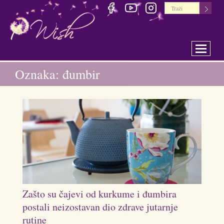
Toggle 
Oznaka: đumbir
Zašto su čajevi od kurkume i đumbira
postali neizostavan dio zdrave jutarnje
rutine