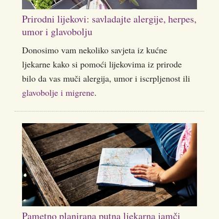
Prirodni lijekovi: savladajte alergije, herpes,
umor i glavobolju
Donosimo vam nekoliko savjeta iz kućne
ljekarne kako si pomoći lijekovima iz prirode
bilo da vas muči alergija, umor i iscrpljenost ili
glavobolje i migrene
.
Pametno planirana putna ljekarna jamči