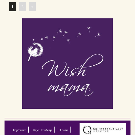
1
2
»
Impressum
Uvjeti korišenja
O nama