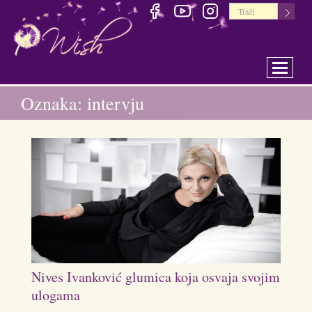
Toggle 
Oznaka: intervju
Nives Ivanković glumica koja osvaja svojim
ulogama