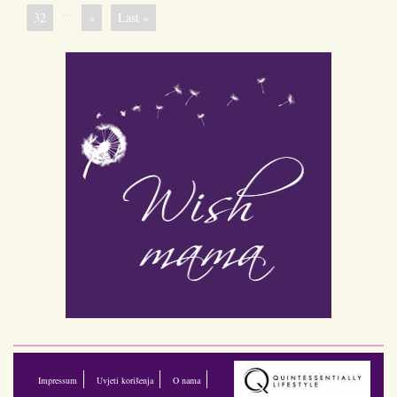
...
32
»
Last »
Impressum
Uvjeti korišenja
O nama