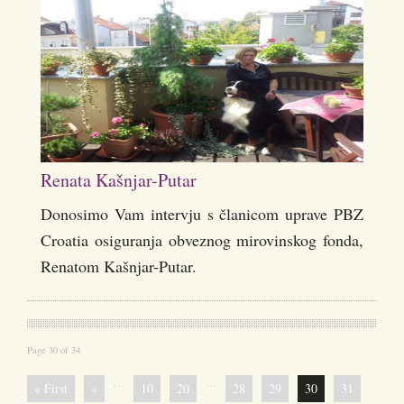
Renata Kašnjar-Putar
Donosimo Vam intervju s članicom uprave PBZ
Croatia osiguranja obveznog mirovinskog fonda,
Renatom Kašnjar-Putar.
Page 30 of 34
...
...
« First
«
10
20
28
29
30
31