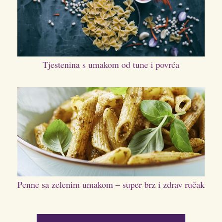
Tjestenina s umakom od tune i povrća
Penne sa zelenim umakom – super brz i zdrav ručak