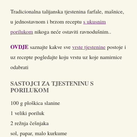
Tradicionalna talijanska tjestenina farfale, mašnice,
u jednostavnom i brzom receptu
s ukusnim
porilukom
nikoga neće ostaviti ravnodušnim..
OVDJE
saznajte kakve sve
vrste tjestenine
postoje i
uz recepte pogledajte koju vrstu uz koje namirnice
odabrati
SASTOJCI ZA TJESTENINU S
PORILUKOM
100 g ploškica slanine
1 veliki poriluk
2 režnja češnjaka
sol, papar, malo kurkume