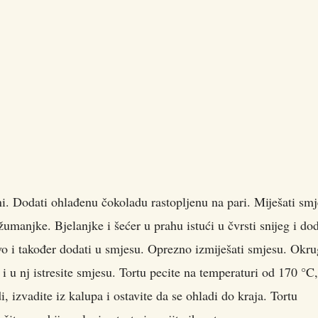
i. Dodati ohlađenu čokoladu rastopljenu na pari. Miješati sm
umanjke. Bjelanjke i šećer u prahu istući u čvrsti snijeg i dod
vo i također dodati u smjesu. Oprezno izmiješati smjesu. Okru
 u nj istresite smjesu. Tortu pecite na temperaturi od 170 °C
, izvadite iz kalupa i ostavite da se ohladi do kraja. Tortu