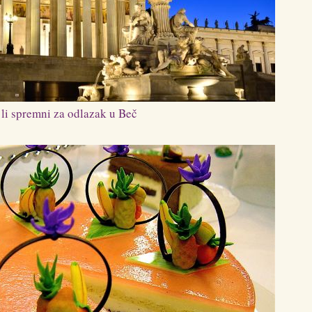
 li spremni za odlazak u Beč