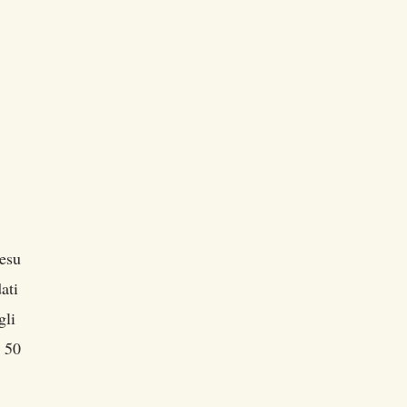
jesu
ati
gli
, 50