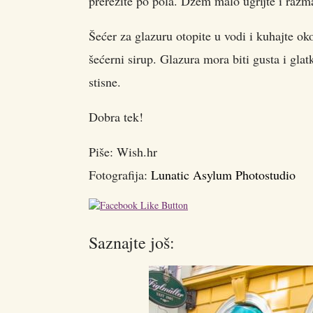
prerežite po pola. Džem malo ugrijte i razmaž
Šećer za glazuru otopite u vodi i kuhajte ok
šećerni sirup. Glazura mora biti gusta i glat
stisne.
Dobra tek!
Piše: Wish.hr
Fotografija:
Lunatic Asylum Photostudio
Saznajte još: