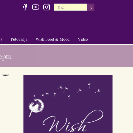
 7
Putovanja
Wish Food & Mood
Video
+
+
eptu
voće