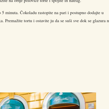
ite na obije polovice torte i spojite ih natrag.
o 5 minuta. Čokoladu rastopite na pari i postupno dodajte u
ka. Premažite tortu i ostavite ju da se suši sve dok se glazura 