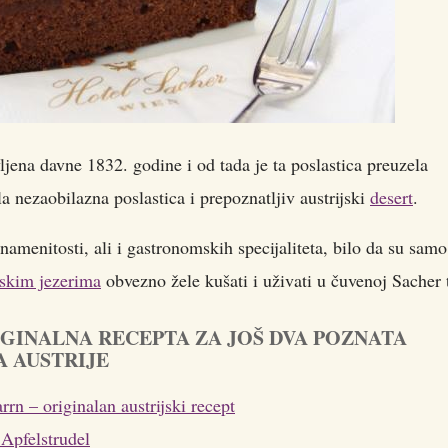
ljena davne 1832. godine i od tada je ta poslastica preuzela
la nezaobilazna poslastica i prepoznatljiv austrijski
desert
.
 znamenitosti, ali i gastronomskih specijaliteta, bilo da su sam
jskim jezerima
obvezno žele kušati i uživati u čuvenoj Sacher t
GINALNA RECEPTA ZA JOŠ DVA POZNATA
A AUSTRIJE
rn – originalan austrijski recept
 Apfelstrudel