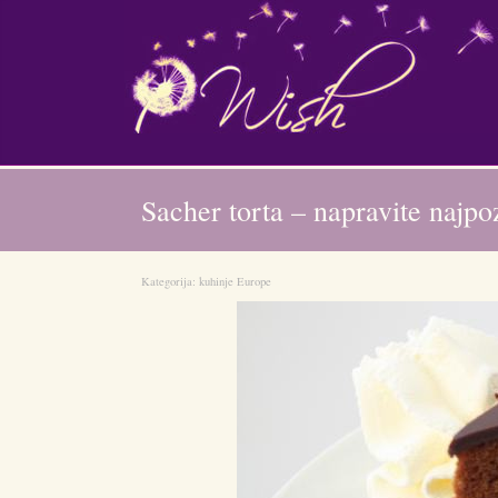
Sacher torta – napravite najpo
Kategorija:
kuhinje Europe