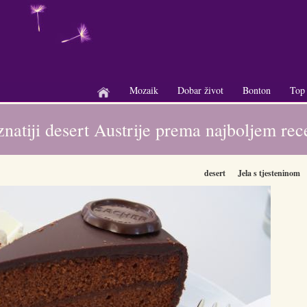
Mozaik
Dobar život
Bonton
Top
+
+
+
znatiji desert Austrije prema najboljem rec
desert
Jela s tjesteninom