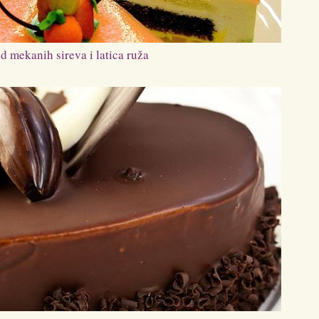
od mekanih sireva i latica ruža