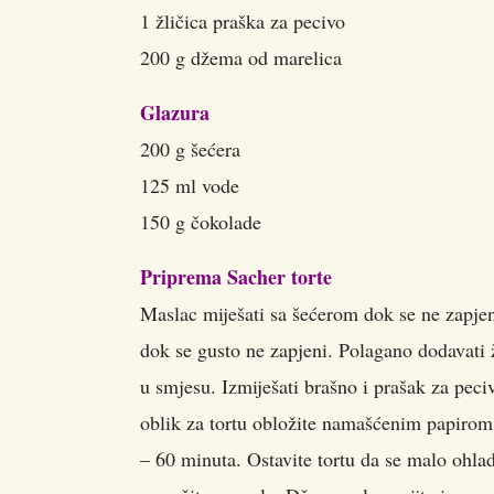
1 žličica praška za pecivo
200 g džema od marelica
Glazura
200 g šećera
125 ml vode
150 g čokolade
Priprema Sacher torte
Maslac miješati sa šećerom dok se ne zapjen
dok se gusto ne zapjeni. Polagano dodavati ž
u smjesu. Izmiješati brašno i prašak za peci
oblik za tortu obložite namašćenim papirom i
– 60 minuta. Ostavite tortu da se malo ohladi