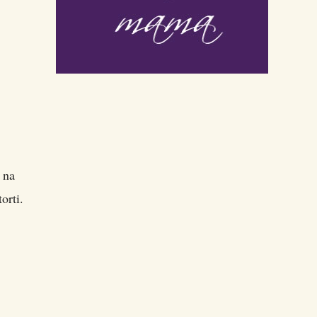
o na
orti.