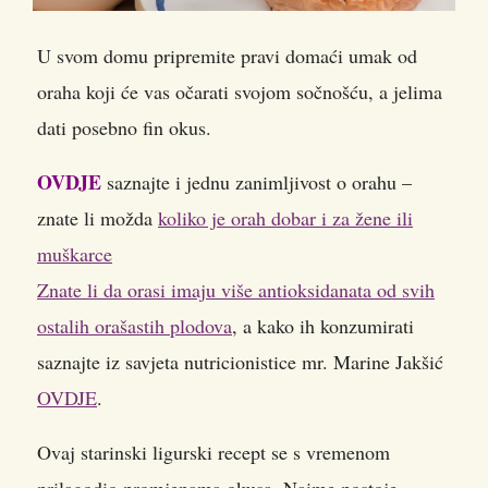
U svom domu pripremite pravi domaći umak od
oraha koji će vas očarati svojom sočnošću, a jelima
dati posebno fin okus.
OVDJE
saznajte i jednu zanimljivost o orahu –
znate li možda
koliko je orah dobar i za žene ili
muškarce
Znate li da orasi imaju više antioksidanata od svih
ostalih orašastih plodova
, a kako ih konzumirati
saznajte iz savjeta nutricionistice mr. Marine Jakšić
OVDJE
.
Ovaj starinski ligurski recept se s vremenom
prilagodio promjenama okusa. Naime postoje