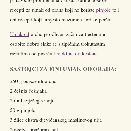
recepti za umak od oraha koji ne koriste
pinjole
te i
oni recepti koji umjesto mažurana koriste peršin.
Umak od
oraha je odličan začin za tjesteninu,
osobito dobro slaže se s tipičnim trokutastim
raviolima od povrća i
njokima od kestena
.
SASTOJCI ZA FINI UMAK OD ORAHA:
250 g očišćenih oraha
2 češnja češnjaka
25 ml svježeg vrhnja
50 g pinjola
3 žlice ekstra djevičanskog maslinovog ulja
2 peciva, mažuran, sol