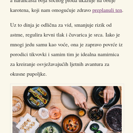
a narančasta boja sočnog ploda ukazuje na obilje
karotena, koji nam omogućuje zdravo
preplanuli ten
.
Uz to dinja je odlična za vid, smanjuje rizik od
astme, regulira krvni tlak i čuvarica je srca. Iako je
mnogi jedu samu kao voće, ona je zapravo povrće iz
porodici tikvovki i samim tim je idealna namirnica
za kreiranje osvježavajućih ljetnih avantura za
okusne pupoljke.