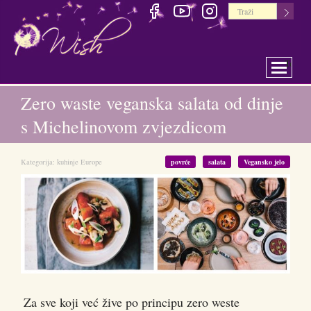
Toggle 
Zero waste veganska salata od dinje
s Michelinovom zvjezdicom
Kategorija:
kuhinje Europe
povrće
salata
Vegansko jelo
Za sve koji već žive po principu zero weste