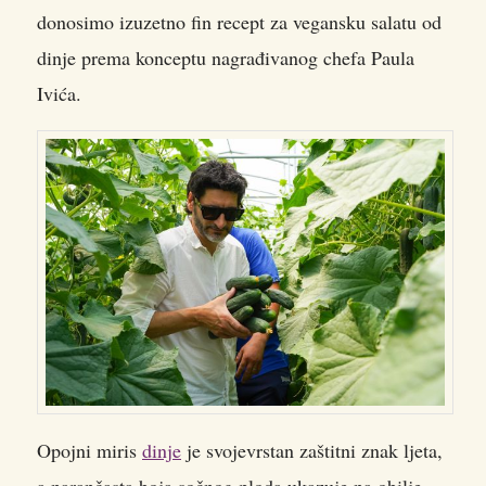
donosimo izuzetno fin recept za vegansku salatu od
dinje prema konceptu nagrađivanog chefa Paula
Ivića.
Opojni miris
dinje
je svojevrstan zaštitni znak ljeta,