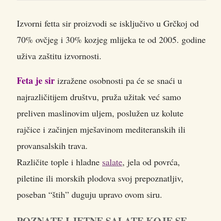
Izvorni fetta sir proizvodi se isključivo u Grčkoj od
70% ovčjeg i 30% kozjeg mlijeka te od 2005. godine
uživa zaštitu izvornosti.
Feta je sir
izražene osobnosti pa će se snaći u
najrazličitijem društvu, pruža užitak već samo
preliven maslinovim uljem, poslužen uz kolute
rajčice i začinjen mješavinom mediteranskih ili
provansalskih trava.
Različite tople i hladne
salate
, jela od povrća,
piletine ili morskih plodova svoj prepoznatljiv,
poseban “štih” duguju upravo ovom siru.
POZNATE LJETNE SALATE KOJE SE