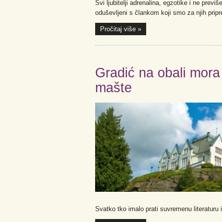
Svi ljubitelji adrenalina, egzotike i ne previš
oduševljeni s člankom koji smo za njih pripre
Pročitaj više »
Gradić na obali mora
mašte
Svatko tko imalo prati suvremenu literaturu i