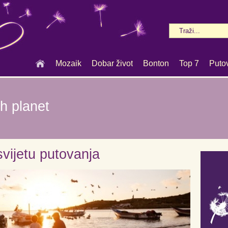
Mozaik
Dobar život
Bonton
Top 7
Puto
h planet
svijetu putovanja