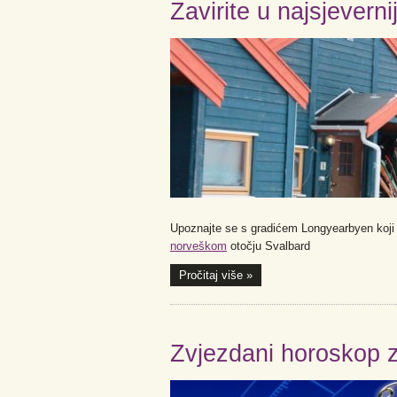
Zavirite u najsjevern
Upoznajte se s gradićem Longyearbyen koji p
norveškom
otočju Svalbard
Pročitaj više »
Zvjezdani horoskop 