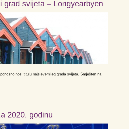
iji grad svijeta – Longyearbyen
onosno nosi titulu najsjevernijeg grada svijeta. Smješten na
za 2020. godinu