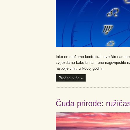
Iako ne možemo kontrolirati sve što nam se d
zvijezdama kako bi nam one nagovijestile n
najbolje činiti u Novoj godini.
Pročitaj više »
Čuda prirode: ružiča