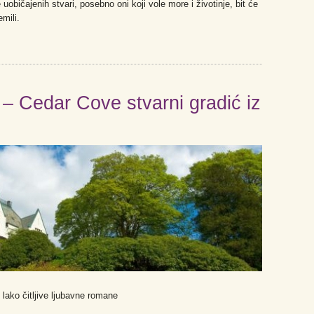
e uobičajenih stvari, posebno oni koji vole more i životinje, bit će
mili.
 – Cedar Cove stvarni gradić iz
 lako čitljive ljubavne romane