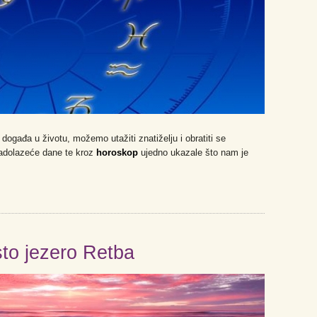
ogađa u životu, možemo utažiti znatiželju i obratiti se
adolazeće dane te kroz
horoskop
ujedno ukazale što nam je
sto jezero Retba