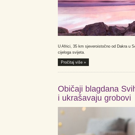
U Africi, 35 km sjeveroistočno od Dakra u Se
cijeloga svijeta.
Pročitaj više »
Običaji blagdana Svih
i ukrašavaju grobovi