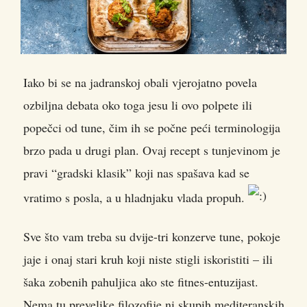
Iako bi se na jadranskoj obali vjerojatno povela
ozbiljna debata oko toga jesu li ovo polpete ili
popečci od tune, čim ih se počne peći terminologija
brzo pada u drugi plan.
Ovaj recept s tunjevinom je
pravi “gradski klasik” koji nas spašava kad se
vratimo s posla, a u hladnjaku vlada propuh.
Sve što vam treba su dvije-tri konzerve tune, pokoje
jaje i onaj stari kruh koji niste stigli iskoristiti – ili
šaka zobenih pahuljica ako ste fitnes-entuzijast.
Nema tu prevelike filozofije ni skupih mediteranskih