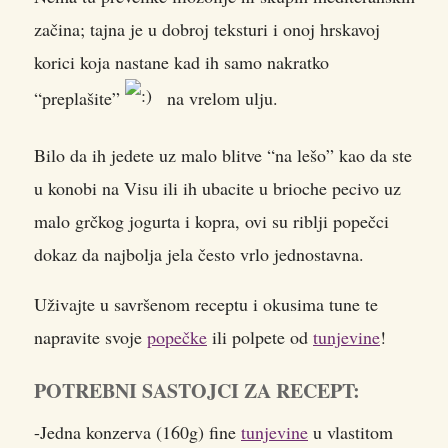
začina; tajna je u dobroj teksturi i onoj hrskavoj
korici koja nastane kad ih samo nakratko
“preplašite”
na vrelom ulju.
Bilo da ih jedete uz malo blitve “na lešo” kao da ste
u konobi na Visu ili ih ubacite u brioche pecivo uz
malo grčkog jogurta i kopra, ovi su riblji popečci
dokaz da najbolja jela često vrlo jednostavna.
Uživajte u savršenom receptu i okusima tune te
napravite svoje
popečke
ili polpete od
tunjevine
!
POTREBNI SASTOJCI ZA RECEPT:
-Jedna konzerva (160g) fine
tunjevine
u vlastitom