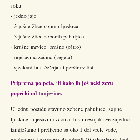
soku
- jedno jaje
- 3 jušne žlice sojinih ljuskica
- 3 jušne žlice zobenih pahuljica
- krušne mrvice, brašno (oštro)
- mješavina začina (vegeta)
- sjeckani luk, češnjak i peršinov list
Priprema polpeta, ili kako ih još neki zovu
popečki od
tunjevine
:
U jednu posudu stavimo zobene pahuljice, sojine
ljuskice, mješavinu začina, luk i češnjak sve zajedno
izmiješamo i prelijemo sa oko 1 dcl vrele vode,
poklopimo i ostavimo da odstoji 10-tak minuta, kad