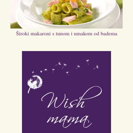
Široki makaroni s tunom i umakom od badema