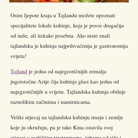
Osim ljepote kraja u Tajlandu možete upoznati
specijalitete lokale kuhinje, koja je posve drugačija
od naše, ali itekako posebna. Ako niste znali
tajlandska je kuhinja najprihvaćenija je gastronomija
svijeta!
Tajland
je jedna od najegzotičnijih zemalja
jugoistočne Azije čija kuhinja glasi kao jedna od
najegzotičnijih u svijetu. Tajlandska kuhinja obiluje
raznolikim začinima i namirnicama.
Veliki utjecaj na tajlandsku kuhinju imaju i zemlje
koje ju okružuju, pa je tako Kina ostavila svoj
utjecaj u različitim tjesteninama, juhama od riže i