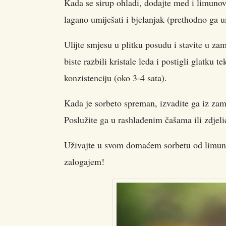
Kada se sirup ohladi, dodajte med i limunov 
lagano umiješati i bjelanjak (prethodno ga 
Ulijte smjesu u plitku posudu i stavite u z
biste razbili kristale leda i postigli glatku
konzistenciju (oko 3-4 sata).
Kada je sorbeto spreman, izvadite ga iz za
Poslužite ga u rashlađenim čašama ili zdjeli
Uživajte u svom domaćem sorbetu od limuna
zalogajem!