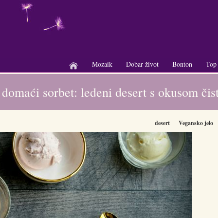
Mozaik
Dobar život
Bonton
Top
+
+
+
domaći sorbet: ledeni desert s okusom čist
desert
Vegansko jelo