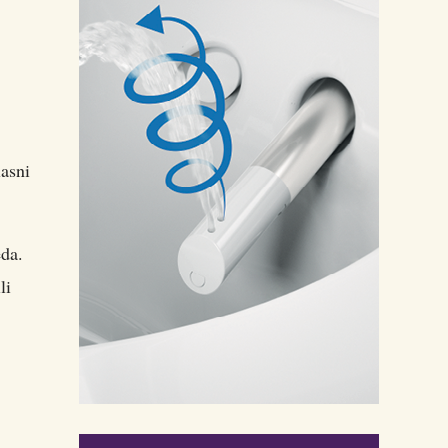
lasni
eda.
li