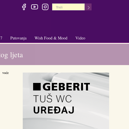
 7
Putovanja
Wish Food & Mood
Video
+
+
og ljeta
voće