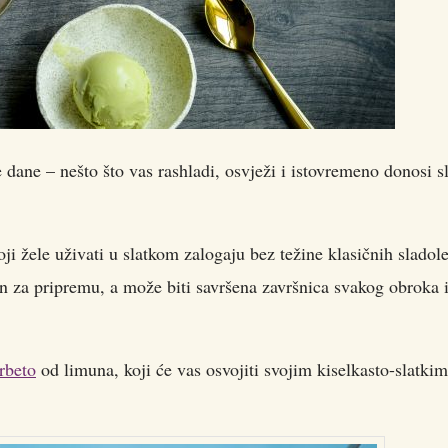
e dane – nešto što vas rashladi, osvježi i istovremeno donosi s
oji žele uživati u slatkom zalogaju bez težine klasičnih sladol
n za pripremu, a može biti savršena završnica svakog obroka i
rbeto
od limuna, koji će vas osvojiti svojim kiselkasto-slatkim