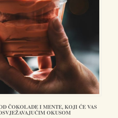
 OD ČOKOLADE I MENTE, KOJI ĆE VAS
 OSVJEŽAVAJUĆIM OKUSOM