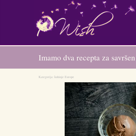
Imamo dva recepta za savršen 
Kategorija:
kuhinje Europe