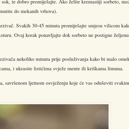
sok, te dobro promiješajte. Ako želite kremastiji sorbeto, mo
umutite do mekanih vrhova).
amrzivač. Svakih 30-45 minuta promiješajte smjesu vilicom kak
 teksturu. Ovaj korak ponavljajte dok sorbeto ne postigne željenu
mrzivača nekoliko minuta prije posluživanja kako bi malo ome
cama, i ukrasite listićima svježe mente ili kriškama limuna.
, savršenom ljetnom osvježenju koje će vas oduševiti svaki