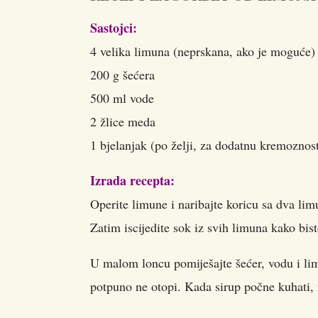
Sastojci:
4 velika limuna (neprskana, ako je moguće)
200 g šećera
500 ml vode
2 žlice meda
1 bjelanjak (po želji, za dodatnu kremoznos
Izrada recepta:
Operite limune i naribajte koricu sa dva lim
Zatim iscijedite sok iz svih limuna kako bis
U malom loncu pomiješajte šećer, vodu i limu
potpuno ne otopi. Kada sirup počne kuhati, m