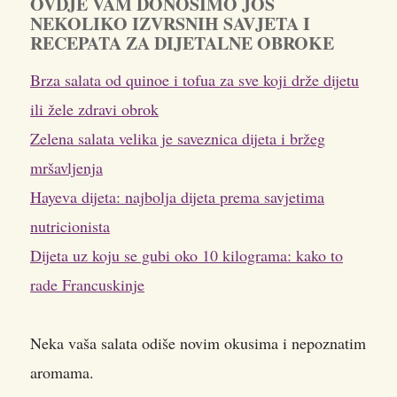
OVDJE VAM DONOSIMO JOŠ
NEKOLIKO IZVRSNIH SAVJETA I
RECEPATA ZA DIJETALNE OBROKE
Brza salata od quinoe i tofua za sve koji drže dijetu
ili žele zdravi obrok
Zelena salata velika je saveznica dijeta i bržeg
mršavljenja
Hayeva dijeta: najbolja dijeta prema savjetima
nutricionista
Dijeta uz koju se gubi oko 10 kilograma: kako to
rade Francuskinje
Neka vaša salata odiše novim okusima i nepoznatim
aromama.