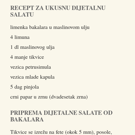
RECEPT ZA UKUSNU DIJETALNU
SALATU
limenka bakalara u maslinovom ulju
4 limuna
1 dl maslinovog ulja
4 manje tikvice
vezica petrusimula
vezica mlade kapula
5 dag pinjola
crni papar u zrnu (dvadesetak zrna)
PRIPREMA DIJETALNE SALATE OD
BAKALARA
Tikvice se izrežu na fete (okok 5 mm), posole,