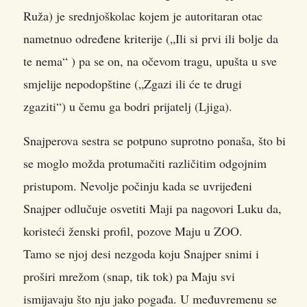
Ruža) je srednjoškolac kojem je autoritaran otac
nametnuo određene kriterije („Ili si prvi ili bolje da
te nema“ ) pa se on, na očevom tragu, upušta u sve
smjelije nepodopštine („Zgazi ili će te drugi
zgaziti“) u čemu ga bodri prijatelj (Ljiga).
Snajperova sestra se potpuno suprotno ponaša, što bi
se moglo možda protumačiti različitim odgojnim
pristupom. Nevolje počinju kada se uvrijeđeni
Snajper odlučuje osvetiti Maji pa nagovori Luku da,
koristeći ženski profil, pozove Maju u ZOO.
Tamo se njoj desi nezgoda koju Snajper snimi i
proširi mrežom (snap, tik tok) pa Maju svi
ismijavaju što nju jako pogađa. U međuvremenu se