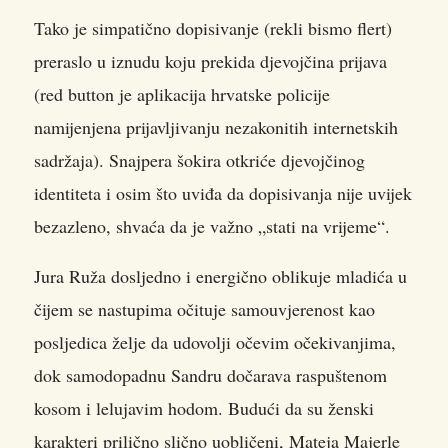
Tako je simpatično dopisivanje (rekli bismo flert)
preraslo u iznudu koju prekida djevojčina prijava
(red button je aplikacija hrvatske policije
namijenjena prijavljivanju nezakonitih internetskih
sadržaja). Snajpera šokira otkriće djevojčinog
identiteta i osim što uviđa da dopisivanja nije uvijek
bezazleno, shvaća da je važno „stati na vrijeme“.
Jura Ruža dosljedno i energično oblikuje mladića u
čijem se nastupima očituje samouvjerenost kao
posljedica želje da udovolji očevim očekivanjima,
dok samodopadnu Sandru dočarava raspuštenom
kosom i lelujavim hodom. Budući da su ženski
karakteri prilično slično uobličeni, Mateja Majerle