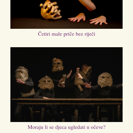
Četiri male priče bez riječi
Moraju li se djeca ugledati u očeve?