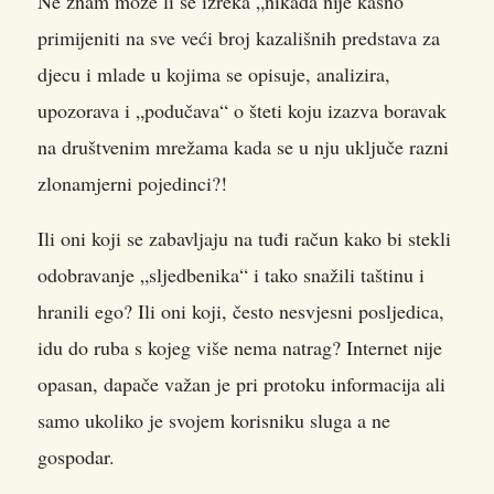
Ne znam može li se izreka „nikada nije kasno“
primijeniti na sve veći broj kazališnih predstava za
djecu i mlade u kojima se opisuje, analizira,
upozorava i „podučava“ o šteti koju izazva boravak
na društvenim mrežama
kada se u nju uključe razni
zlonamjerni pojedinci?!
Ili oni koji se zabavljaju na tuđi račun kako bi stekli
odobravanje „sljedbenika“ i tako snažili taštinu i
hranili ego? Ili oni koji, često nesvjesni posljedica,
idu do ruba s kojeg više nema natrag? Internet nije
opasan, dapače važan je pri protoku informacija ali
samo ukoliko je svojem korisniku sluga a ne
gospodar.