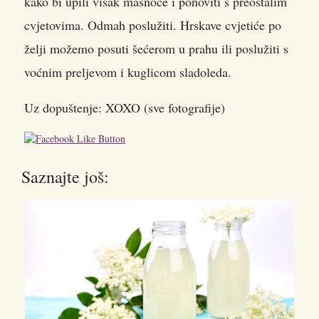
kako bi upili višak masnoće i ponoviti s preostalim
cvjetovima. Odmah poslužiti. Hrskave cvjetiće po
želji možemo posuti šećerom u prahu ili poslužiti s
voćnim preljevom i kuglicom sladoleda.
Uz dopuštenje: XOXO (sve fotografije)
Saznajte još: