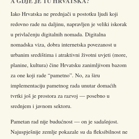
A GDJE JE TU HRVATSKA?
Iako Hrvatska ne prednjači u postotku ljudi koji
redovno rade na daljinu, napravljen je veliki iskorak
u privlačenju digitalnih nomada. Digitalna
nomadska viza, dobra internetska povezanost u
urbanim središtima i atraktivni životni uvjeti (more,
planine, kultura) čine Hrvatsku zanimljivom bazom
za one koji rade “pametno”. No, za širu
implementaciju pametnog rada unutar domaćih
tvrtki još je prostora za razvoj — posebno u
srednjem i javnom sektoru.
Pametan rad nije budućnost — on je sadašnjost.
Najuspješnije zemlje pokazale su da fleksibilnost ne