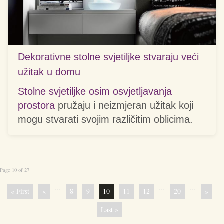
Dekorativne stolne svjetiljke stvaraju veći
užitak u domu
Stolne svjetiljke osim osvjetljavanja
prostora
pružaju i neizmjeran užitak koji
mogu stvarati svojim različitim oblicima.
Page 10 of 27
...
...
...
« First
«
8
9
10
11
12
20
»
Last »