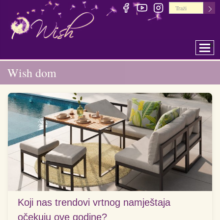
Togg
Wish dom
Koji nas trendovi vrtnog namještaja
očekuju ove godine?