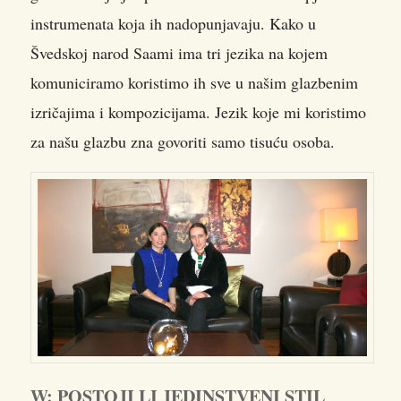
instrumenata koja ih nadopunjavaju. Kako u
Švedskoj narod Saami ima tri jezika na kojem
komuniciramo koristimo ih sve u našim glazbenim
izričajima i kompozicijama. Jezik koje mi koristimo
za našu glazbu zna govoriti samo tisuću osoba.
W: POSTOJI LI JEDINSTVENI STIL