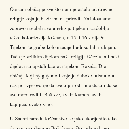
Opisani običaj je sve što nam je ostalo od drevne
religije koja je bazirana na prirodi. Nažalost smo
zapravo izgubili svoju religiju tijekom razdoblja
teške kolonizacije kršćana, u 15. i 16 stoljeću.
Tijekom te grube kolonizacije ljudi su bili i ubijani.
Tada je velikim dijelom naša religija iščezla, ali neki
dijelovi su opstali kao ovi tijekom Božića. Dio
običaja koji njegujemo i koje je duboko utisnuto u
nas je i vjerovanje da sve u prirodi ima dušu i da se
sve mora roditi. Baš sve, svaki kamen, svaka
kapljica, svako zrno.
U Saami narodu kršćanstvo se jako ukorijenilo tako
da zapravo slavimo Božić osim što tada jedemo