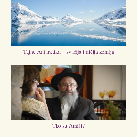
Tajne Antarktika – svačija i ničija zemlja
Tko su Amiši?