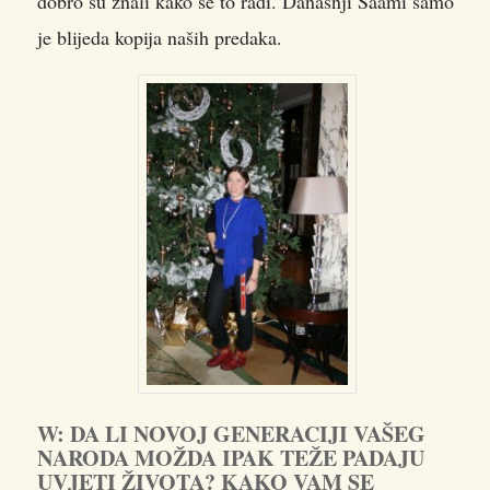
dobro su znali kako se to radi. Današnji Saami samo
je blijeda kopija naših predaka.
W: DA LI NOVOJ GENERACIJI VAŠEG
NARODA MOŽDA IPAK TEŽE PADAJU
UVJETI ŽIVOTA? KAKO VAM SE