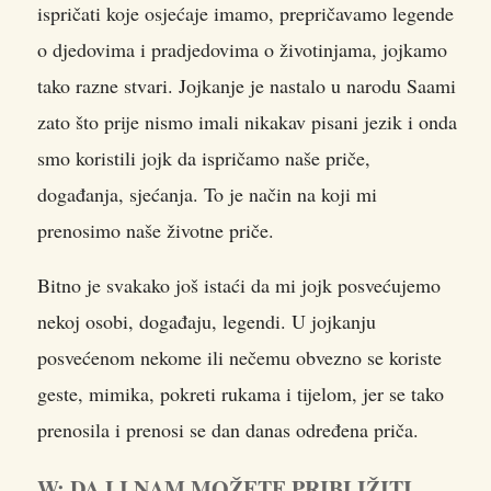
ispričati koje osjećaje imamo, prepričavamo legende
o djedovima i pradjedovima o životinjama, jojkamo
tako razne stvari. Jojkanje je nastalo u narodu Saami
zato što prije nismo imali nikakav pisani jezik i onda
smo koristili jojk da ispričamo naše priče,
događanja, sjećanja. To je način na koji mi
prenosimo naše životne priče.
Bitno je svakako još istaći da mi jojk posvećujemo
nekoj osobi, događaju, legendi. U jojkanju
posvećenom nekome ili nečemu obvezno se koriste
geste, mimika, pokreti rukama i tijelom, jer se tako
prenosila i prenosi se dan danas određena priča.
W: DA LI NAM MOŽETE PRIBLIŽITI