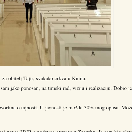
 za obitelj Tajir, svakako crkva u Kninu.
am jako ponosan, na timski rad, viziju i realizaciju. Dobio je 
govorima o tajnosti. U javnosti je možda 30% mog opusa. Mož
uzej novca HNB-a nedavno otvoren u Zagrebu. Ja sam bio glav