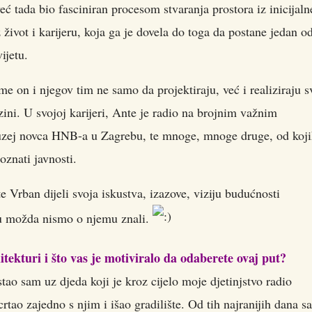
eć tada bio fasciniran procesom stvaranja prostora iz inicijaln
z život i karijeru, koja ga je dovela do toga da postane jedan o
ijetu.
e on i njegov tim ne samo da projektiraju, već i realiziraju s
zini. U svojoj karijeri, Ante je radio na brojnim važnim
uzej novca HNB-a u Zagrebu, te mnoge, mnoge druge, od koji
oznati javnosti.
 Vrban dijeli svoja iskustva, izazove, viziju budućnosti
koju možda nismo o njemu znali.
tekturi i što vas je motiviralo da odaberete ovaj put?
tao sam uz djeda koji je kroz cijelo moje djetinjstvo radio
tao zajedno s njim i išao gradilište. Od tih najranijih dana s