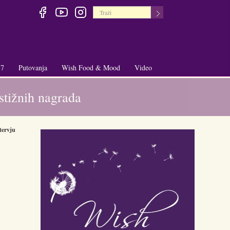
 7
Putovanja
Wish Food & Mood
Video
+
+
stižnih nagrada
tervju