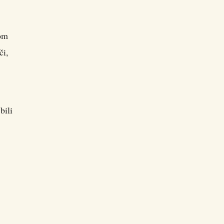
kom
či,
bili