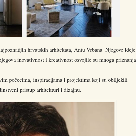
jpoznatijih hrvatskih arhitekata, Antu Vrbana. Njegove ideje
 njegova inovativnost i kreativnost osvojile su mnoga priznanja
 počecima, inspiracijama i projektima koji su obilježili
instveni pristup arhitekturi i dizajnu.