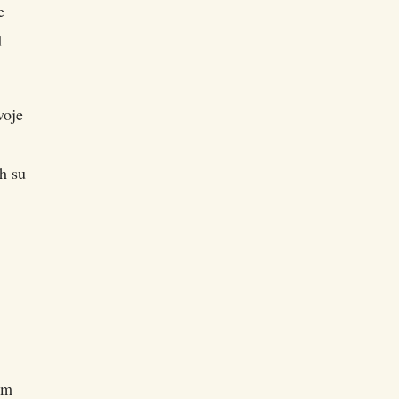
e
d
voje
h su
am