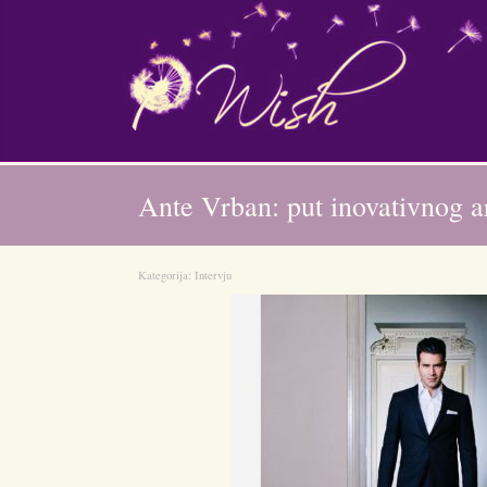
Ante Vrban: put inovativnog ar
Kategorija:
Intervju