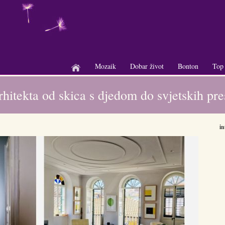
Mozaik
Dobar život
Bonton
Top
+
+
+
hitekta od skica s djedom do svjetskih pre
in