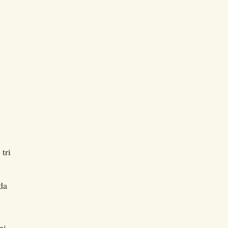
tri
da
ni