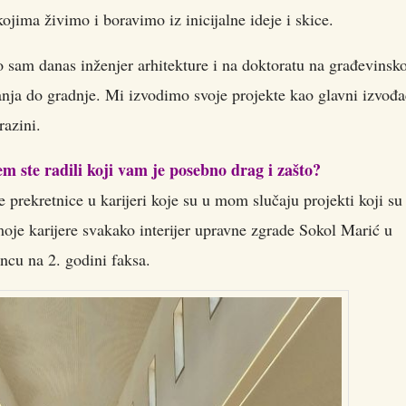
kojima živimo i boravimo iz inicijalne ideje i skice.
to sam danas inženjer arhitekture i na doktoratu na građevins
ranja do gradnje. Mi izvodimo svoje projekte kao glavni izvođa
razini.
em ste radili koji vam je posebno drag i zašto?
 prekretnice u karijeri koje su u mom slučaju projekti koji su 
moje karijere svakako interijer upravne zgrade Sokol Marić u
ncu na 2. godini faksa.