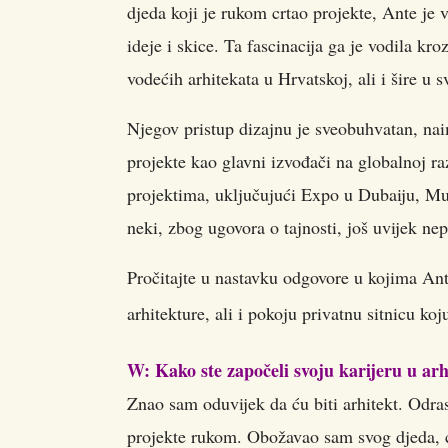
djeda koji je rukom crtao projekte, Ante je v
ideje i skice. Ta fascinacija ga je vodila kro
vodećih arhitekata u Hrvatskoj, ali i šire u sv
Njegov pristup dizajnu je sveobuhvatan, naim
projekte kao glavni izvođači na globalnoj ra
projektima, uključujući Expo u Dubaiju, M
neki, zbog ugovora o tajnosti, još uvijek nep
Pročitajte u nastavku odgovore u kojima Ante
arhitekture, ali i pokoju privatnu sitnicu 
W: Kako ste započeli svoju karijeru u arhi
Znao sam oduvijek da ću biti arhitekt. Odras
projekte rukom. Obožavao sam svog djeda, cr