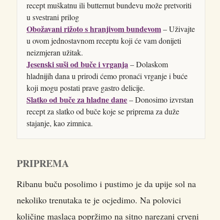
recept muškatnu ili butternut bundevu može pretvoriti
u svestrani prilog
Obožavani rižoto s hranjivom bundevom
– Uživajte
u ovom jednostavnom receptu koji će vam donijeti
neizmjeran užitak.
Jesenski suši od buče i vrganja
– Dolaskom
hladnijih dana u prirodi ćemo pronaći vrganje i buće
koji mogu postati prave gastro delicije.
Slatko od buče za hladne dane
– Donosimo izvrstan
recept za slatko od buče koje se priprema za duže
stajanje, kao zimnica.
PRIPREMA
Ribanu buču posolimo i pustimo je da upije sol na
nekoliko trenutaka te je ocjedimo. Na polovici
količine maslaca popržimo na sitno narezani crveni