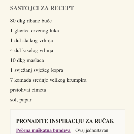
SASTOJCI ZA RECEPT
80 dkg ribane buče
1 glavica crvenog luka
1 dcl slatkog vrhnja
4 dcl kiselog vrhnja
10 dkg maslaca
1 svježanj svježeg kopra
7 komada srednje velikog krumpira
prstohvat cimeta
sol, papar
PRONAĐITE INSPIRACIJU ZA RUČAK
Pečena muškatna bundeva
– Ovaj jednostavan