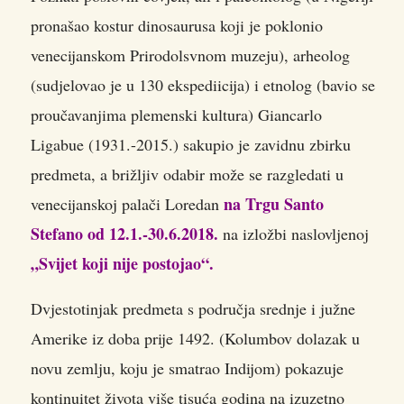
pronašao kostur dinosaurusa koji je poklonio
venecijanskom Prirodolsvnom muzeju), arheolog
(sudjelovao je u 130 ekspediicija) i etnolog (bavio se
proučavanjima plemenski kultura) Giancarlo
Ligabue (1931.-2015.)
sakupio je zavidnu zbirku
predmeta, a brižljiv odabir može se razgledati u
na Trgu Santo
venecijanskoj palači Loredan
Stefano od 12.1.-30.6.2018.
na izložbi naslovljenoj
„Svijet koji nije postojao“.
Dvjestotinjak predmeta s područja srednje i južne
Amerike iz doba prije 1492. (Kolumbov dolazak u
novu zemlju, koju je smatrao Indijom) pokazuje
kontinuitet života više tisuća godina na izuzetno