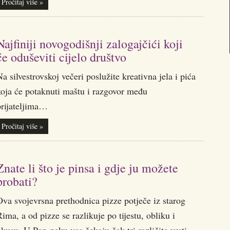
Pročitaj više »
Najfiniji novogodišnji zalogajčići koji
će oduševiti cijelo društvo
a silvestrovskoj večeri poslužite kreativna jela i pića
koja će potaknuti maštu i razgovor među
prijateljima…
Pročitaj više »
Znate li što je pinsa i gdje ju možete
probati?
va svojevrsna prethodnica pizze potječe iz starog
ima, a od pizze se razlikuje po tijestu, obliku i