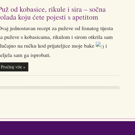
Puž od kobasice, rikule i sira – sočna
rolada koju ćete pojesti s apetitom
vaj jednostavan recept za puževe od lisnatog tijesta
za puževe s kobasicama, rikulom i sirom otkrila sam
lučajno na ručku kod prijateljice moje bake
i
eljela sam ga isprobati.
Pročitaj više »