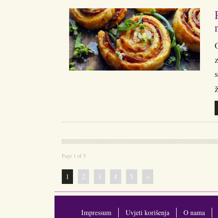
O
s
ž
Page 1 of 5
1
2
3
4
5
»
Impressum
Uvjeti korišenja
O nama