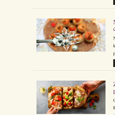
N
O
R