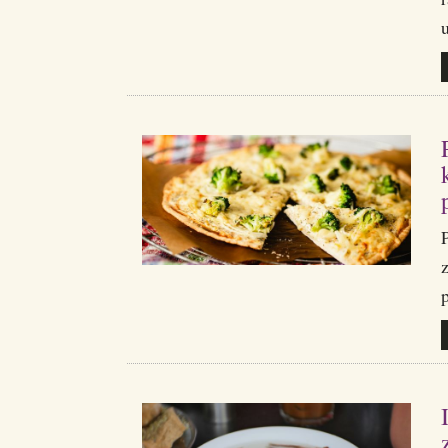
u
P
p