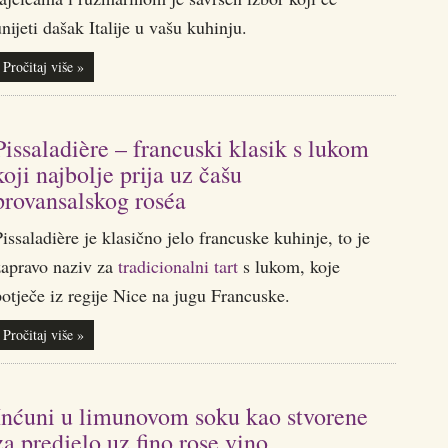
nijeti dašak Italije u vašu kuhinju.
Pročitaj više »
Pissaladière – francuski klasik s lukom
koji najbolje prija uz čašu
provansalskog roséa
issaladière je klasično jelo francuske kuhinje, to je
zapravo naziv za
tradicionalni tart
s lukom, koje
otječe iz regije Nice na jugu Francuske.
Pročitaj više »
Inćuni u limunovom soku kao stvorene
za predjelo uz fino rose vino