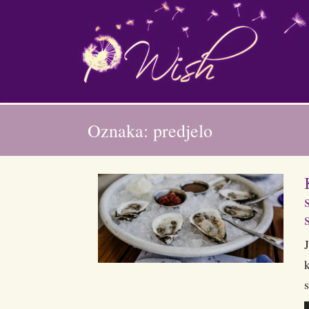
Oznaka: predjelo
J
s