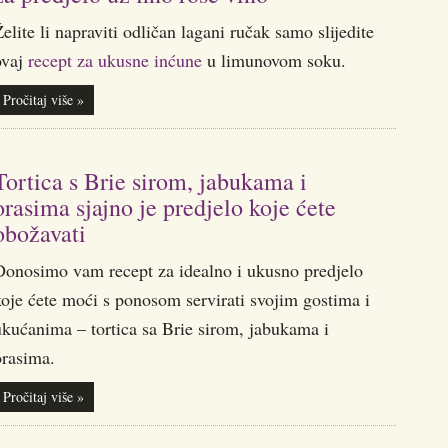
elite li napraviti odličan lagani ručak samo slijedite
ovaj
recept za ukusne inćune
u limunovom soku.
Pročitaj više »
Tortica s Brie sirom, jabukama i
orasima sjajno je predjelo koje ćete
obožavati
Donosimo vam recept za idealno i ukusno predjelo
oje ćete moći s ponosom servirati svojim gostima i
ukućanima – tortica sa Brie sirom, jabukama i
orasima.
Pročitaj više »