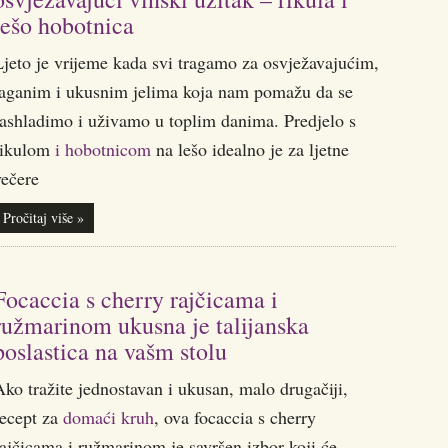
lešo hobotnica
Ljeto je vrijeme kada svi tragamo za osvježavajućim,
laganim i ukusnim jelima koja nam pomažu da se
rashladimo i uživamo u toplim danima. Predjelo s
rikulom
i hobotnicom
na lešo idealno je za ljetne
večere
Pročitaj više »
Focaccia s cherry rajčicama i
ružmarinom ukusna je talijanska
poslastica na vašm stolu
ko tražite jednostavan i ukusan, malo drugačiji,
recept za
domaći kruh
, ova focaccia s cherry
ajčicama i ružmarinom je savršen izbor koji će