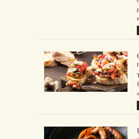
o
p
Š
s