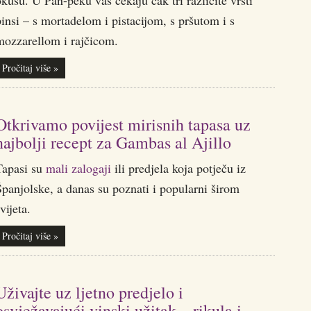
kusu. U Pan-peku vas čekaju čak tri različite vrsti
insi – s mortadelom i pistacijom, s pršutom i s
mozzarellom i rajčicom.
Pročitaj više »
Otkrivamo povijest mirisnih tapasa uz
najbolji recept za Gambas al Ajillo
Tapasi su
mali zalogaji
ili predjela koja potječu iz
panjolske, a danas su poznati i popularni širom
vijeta.
Pročitaj više »
Uživajte uz ljetno predjelo i
osvježavajući vinski užitak – rikula i