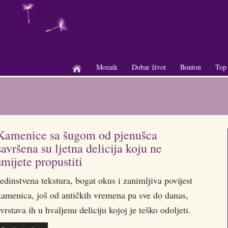
Mozaik
Dobar život
Bonton
Top
+
+
+
Kamenice sa šugom od pjenušca
savršena su ljetna delicija koju ne
smijete propustiti
edinstvena tekstura, bogat okus i zanimljiva povijest
kamenica, još od antičkih vremena pa sve do danas,
vrstava ih u hvaljenu deliciju kojoj je teško odoljeti.