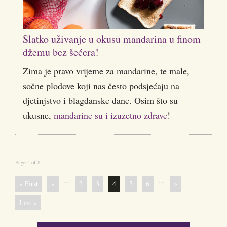
Slatko uživanje u okusu mandarina u finom
džemu bez šećera!
Zima je pravo vrijeme za mandarine, te male,
sočne plodove koji nas često podsjećaju na
djetinjstvo i blagdanske dane. Osim što su
ukusne,
mandarine su i izuzetno zdrave
!
Page 4 of 8
...
...
« First
«
2
3
4
5
6
»
Last »