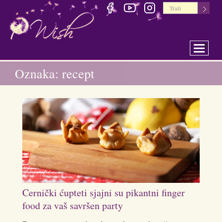
Toggle 
Oznaka: recept
Cernički ćupteti sjajni su pikantni finger
food za vaš savršen party