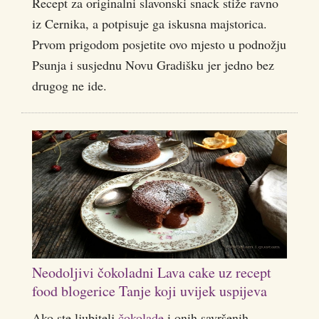
Recept za originalni slavonski snack stiže ravno
iz Cernika, a potpisuje ga iskusna majstorica.
Prvom prigodom posjetite ovo mjesto u podnožju
Psunja i susjednu Novu Gradišku jer jedno bez
drugog ne ide.
Neodoljivi čokoladni Lava cake uz recept
food blogerice Tanje koji uvijek uspijeva
Ako ste ljubitelj
čokolade
i onih savršenih